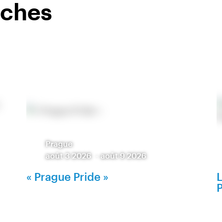
oches
Prague
août 3 2026
-
août 9 2026
« Prague Pride »
L