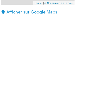
Leaflet
|
© Seznam.cz a.s. a další
Afficher sur Google Maps