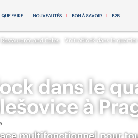
QUE FAIRE
NOUVEAUTÉS
BON À SAVOIR
B2B
Restaurants and Cafes
Vnitroblock dans le quartie
ock dans le qu
lešovice à Pra
ace multifonctionnel pour tou