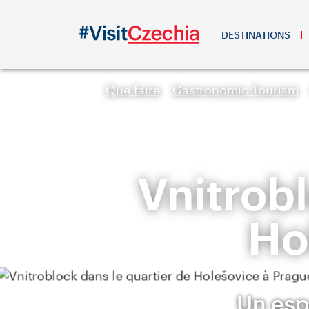
DESTINATIONS
Que faire
Gastronomic Tourism
Vnitrobl
Ho
Un esp