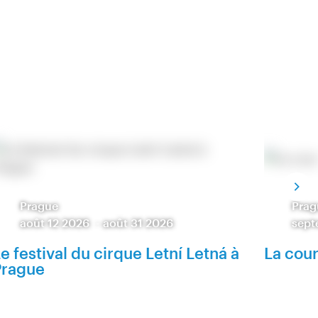
Prague
Prag
août 12 2026
-
août 31 2026
sept
e festival du cirque Letní Letná à
La cour
Prague