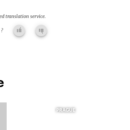
d translation service.
 ?
e
PRAGUE