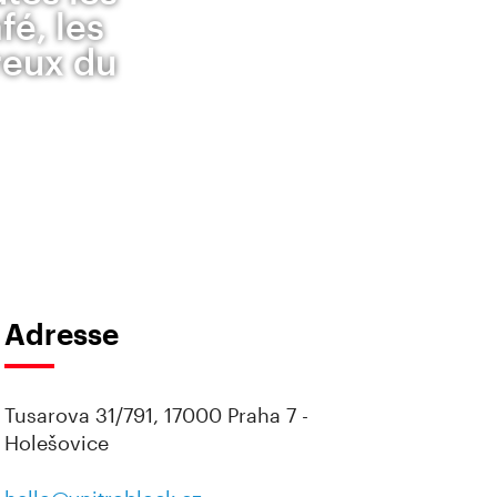
fé, les
reux du
Adresse
Tusarova 31/791, 17000 Praha 7 -
Holešovice