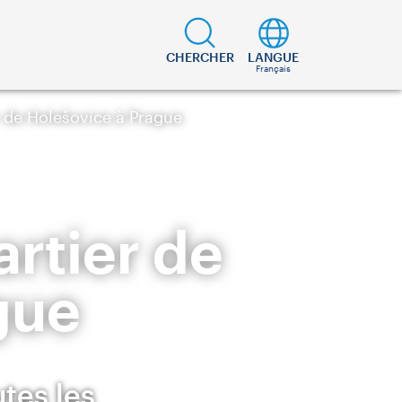
CHERCHER
LANGUE
Français
r de Holešovice à Prague
artier de
gue
tes les