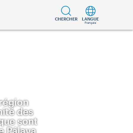
CHERCHER
LANGUE
Français
région
mité des
 que sont
de Pálava