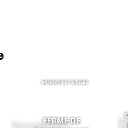
e
MORAVIE ET SILÉSIE
FERME DE