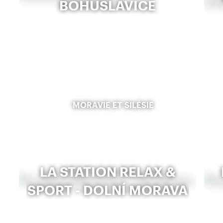
BOHUSLAVICE
MORAVIE ET SILÉSIE
LA STATION RELAX &
SPORT - DOLNÍ MORAVA