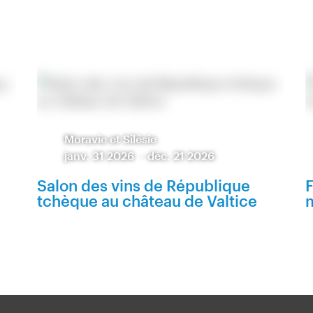
Moravie et Silésie
janv. 31 2026
-
déc. 21 2026
Salon des vins de République
F
tchèque au château de Valtice