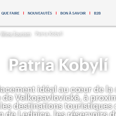
QUE FAIRE
NOUVEAUTÉS
BON À SAVOIR
B2B
Wine Tourism
Patria Kobylí
Patria Kobylí
lacement idéal au cœur de la 
e de Velkopavlovické, à proxi
les destinations touristiques
n de Lednice, les réservoirs 