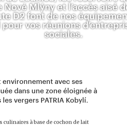
 Nové Mlýny et l’accès aisé 
ute D2 font de nos équipement
l pour vos réunions d’entrepri
sociales.
nt environnement avec ses
ituée dans une zone éloignée à
s les vergers PATRIA Kobylí.
 culinaires à base de cochon de lait