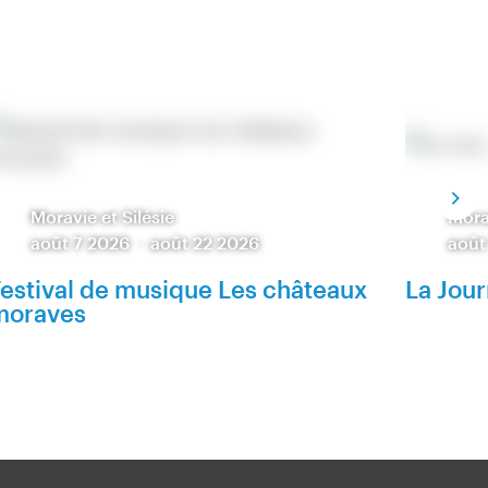
Moravie et Silésie
Morav
août 7 2026
-
août 22 2026
août
estival de musique Les châteaux
La Jou
moraves