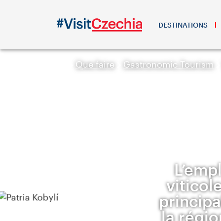
DESTINATIONS
Que faire
Gastronomic Tourism
L’emp
viticol
principa
la régio