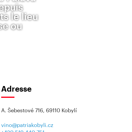
depuis
s le lieu
se ou
Adresse
A. Šebestové 716, 69110 Kobylí
vino@patriakobyli.cz