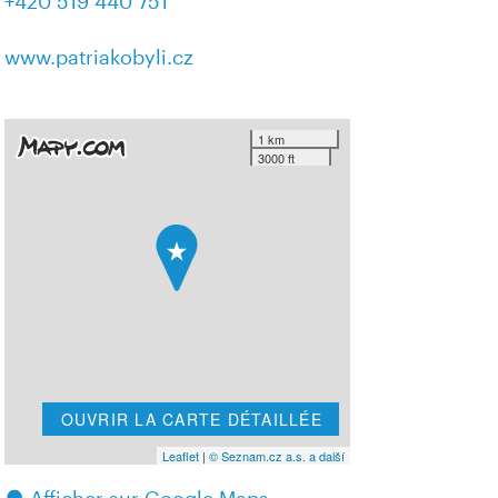
+420 519 440 751
www.patriakobyli.cz
1 km
3000 ft
OUVRIR LA CARTE DÉTAILLÉE
Leaflet
|
© Seznam.cz a.s. a další