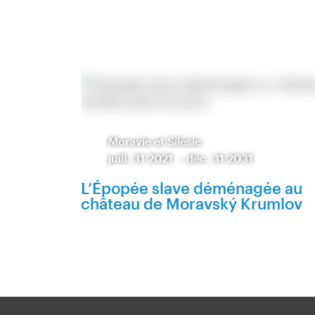
Moravie et Silésie
juill. 31 2021
-
déc. 31 2031
L’Épopée slave déménagée au
château de Moravský Krumlov