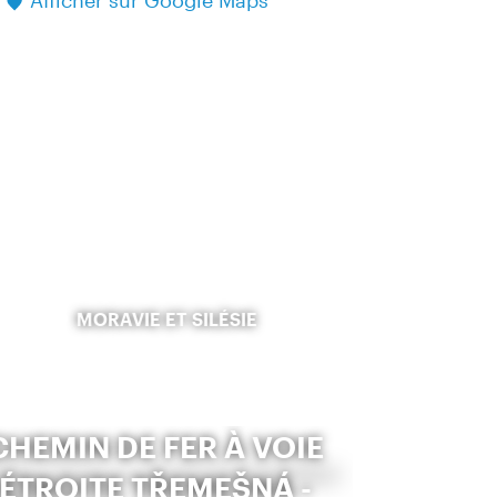
Afficher sur Google Maps
MORAVIE ET SILÉSIE
CHEMIN DE FER À VOIE
ÉTROITE TŘEMEŠNÁ -