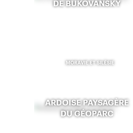
DE BUKOVANSKÝ
MORAVIE ET SILÉSIE
ARDOISE PAYSAGÈRE
DU GÉOPARC