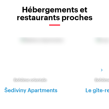
Hébergements et
restaurants proches
Bohême orientale
Bohême
Šediviny Apartments
Le gîte-r