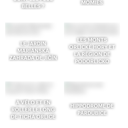
MOMIES
BELLES ?
LES MONTS
LE JARDIN
ORLICKÉ HORY ET
MARIÁNSKÁ
LA RÉGION DE
ZAHRADA DE JIČÍN
PODORLICKO
À VÉLO ET EN
HIPPODROME DE
ROLLER LE LONG
PARDUBICE
DE TICHÁ ORLICE