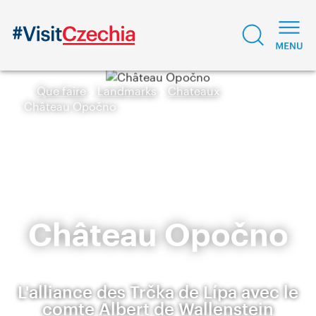
Que faire
Landmarks
Chateaux
Château Opočno
Château Opočno
L'alliance des Trčka de Lípa avec le
comte Albert de Wallenstein