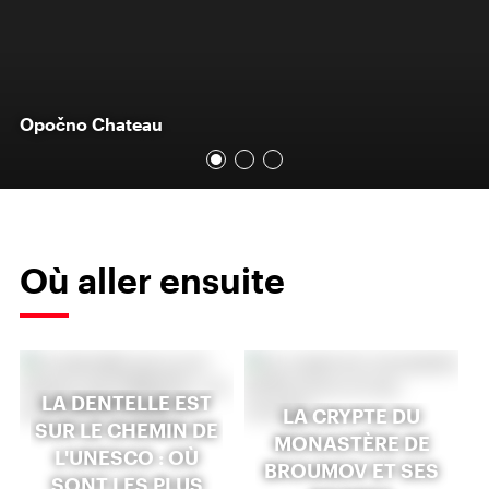
Opočno Chateau
Où aller ensuite
LA DENTELLE EST
LA CRYPTE DU
SUR LE CHEMIN DE
MONASTÈRE DE
L'UNESCO : OÙ
BROUMOV ET SES
SONT LES PLUS