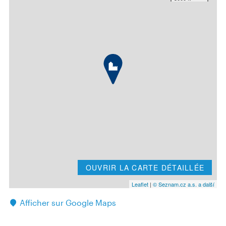
OUVRIR LA CARTE DÉTAILLÉE
Leaflet
|
© Seznam.cz a.s. a další
Afficher sur Google Maps