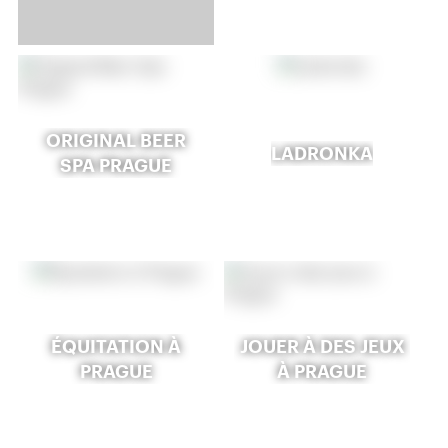
ORIGINAL BEER
LADRONKA
SPA PRAGUE
ÉQUITATION À
JOUER À DES JEUX
PRAGUE
À PRAGUE