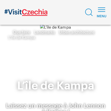
Que faire
Landmarks
Urban architecture
L’île de Kampa
L’île de Kampa
Laissez un message à John Lennon