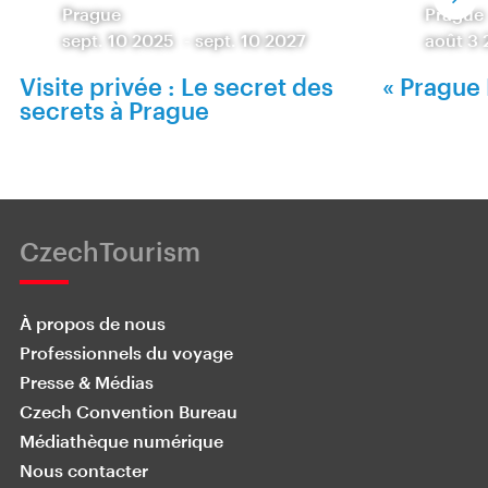
Prague
Prague
sept. 10 2025
-
sept. 10 2027
août 3
Visite privée : Le secret des
« Prague 
secrets à Prague
CzechTourism
À propos de nous
Professionnels du voyage
Presse & Médias
Czech Convention Bureau
Médiathèque numérique
Nous contacter