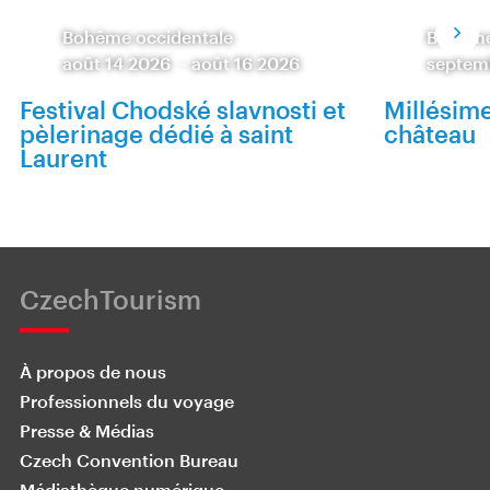
Bohême occidentale
Bohême
août 14 2026
-
août 16 2026
septem
Festival Chodské slavnosti et
Millésim
pèlerinage dédié à saint
château
Laurent
CzechTourism
À propos de nous
Professionnels du voyage
Presse & Médias
Czech Convention Bureau
Médiathèque numérique