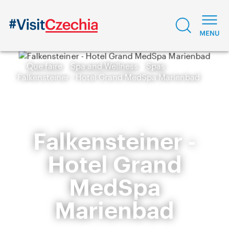
Que faire
Spa and Wellness
Spas
Falkensteiner - Hotel Grand MedSpa Marienbad
Falkensteiner -
Hotel Grand
MedSpa
Marienbad