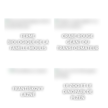
FERME
CRABE ROUGE
BIOLOGIQUE DE LA
GÉANT OU
FAMILLE MOULIS
TRANSFORMATEUR
LE ZOO ET LE
FRANTIŠKOVY
DINOPARK DE
LÁZNĚ
PLZEŇ