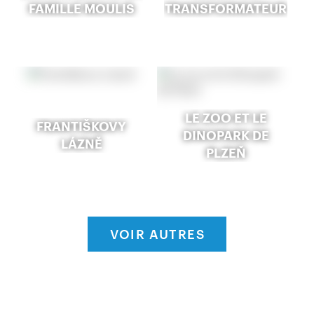
FAMILLE MOULIS
TRANSFORMATEUR
LE ZOO ET LE
FRANTIŠKOVY
DINOPARK DE
LÁZNĚ
PLZEŇ
VOIR AUTRES