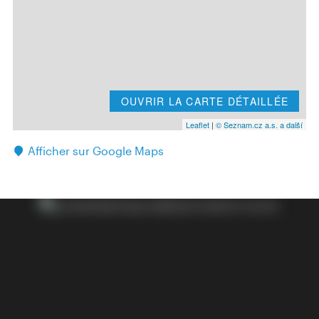
OUVRIR LA CARTE DÉTAILLÉE
Leaflet
|
© Seznam.cz a.s. a další
Afficher sur Google Maps