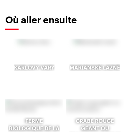
Où aller ensuite
KARLOVY VARY
MARIÁNSKÉ LÁZNĚ
FERME
CRABE ROUGE
BIOLOGIQUE DE LA
GÉANT OU