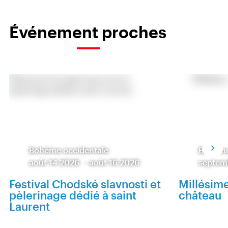
Événement proches
Bohême occidentale
Bohême
août 14 2026
-
août 16 2026
septem
Festival Chodské slavnosti et
Millésim
pèlerinage dédié à saint
château
Laurent