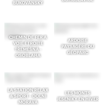
BUKOVANSKÝ
CHEMIN DE FER À
ARDOISE
VOIE ÉTROITE
PAYSAGÈRE DU
TŘEMEŠNÁ -
GÉOPARC
OSOBLAHA
LA STATION RELAX
LES MONTS
& SPORT - DOLNÍ
JESENÍKY EN HIVER
MORAVA