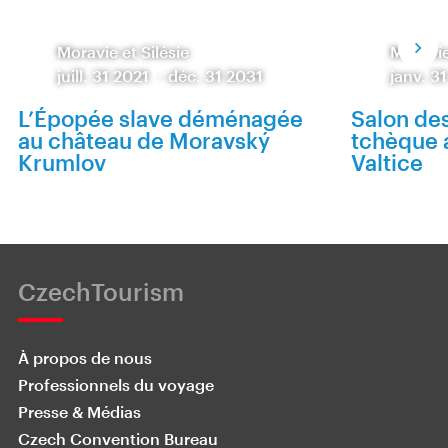
Moravie et Silésie
Moravie
juill. 31 2021
-
déc. 31 2031
janv. 3
L’Épopée slave déménagée
Salon de
au château de Moravský
tchèque 
Krumlov
Valtice
CzechTourism
À propos de nous
Professionnels du voyage
Presse & Médias
Czech Convention Bureau