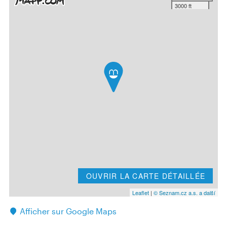
3000 ft
OUVRIR LA CARTE DÉTAILLÉE
Leaflet
|
© Seznam.cz a.s. a další
Afficher sur Google Maps