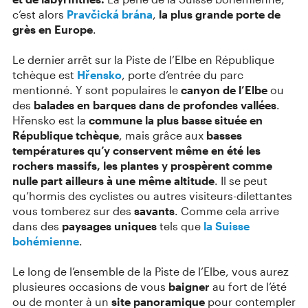
c’est alors
Pravčická brána
,
la plus grande porte de
grès en Europe
.
Le dernier arrêt sur la Piste de l’Elbe en République
tchèque est
Hřensko
, porte d’entrée du parc
mentionné. Y sont populaires le
canyon de l’Elbe
ou
des
balades en barques dans de profondes vallées
.
Hřensko est la
commune la plus basse située en
République tchèque
, mais grâce aux
basses
températures qu’y conservent même en été les
rochers massifs, les plantes y prospèrent comme
nulle part ailleurs à une même altitude
. Il se peut
qu’hormis des cyclistes ou autres visiteurs-dilettantes
vous tomberez sur des
savants
. Comme cela arrive
dans des
paysages uniques
tels que
la Suisse
bohémienne
.
Le long de l’ensemble de la Piste de l’Elbe, vous aurez
plusieures occasions de vous
baigner
au fort de l’été
ou de monter à un
site panoramique
pour contempler