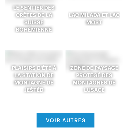
LE SENTIER DES
CRÊTES DE LA
LAC MILADA ET LAC
SUISSE
MOST
BOHÉMIENNE
PLAISIRS D'ÉTÉ À
ZONE DE PAYSAGE
LA STATION DE
PROTÉGÉ DES
MONTAGNE DE
MONTAGNES DE
JEŠTĚD
LUSACE
VOIR AUTRES