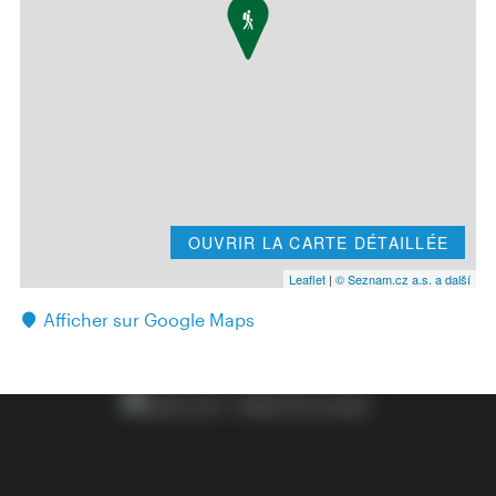
OUVRIR LA CARTE DÉTAILLÉE
Leaflet
|
© Seznam.cz a.s. a další
Afficher sur Google Maps