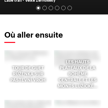
Labe trail - Velké Žernoseky
Où aller ensuite
LES HAUTS
TOUR DE GUET
PLATEAUX DE LA
RŮŽENKA SUR
BOHÊME
PASTEVNÍ VRCH
CENTRALE ET LES
MONTS LUŽICKÉ…