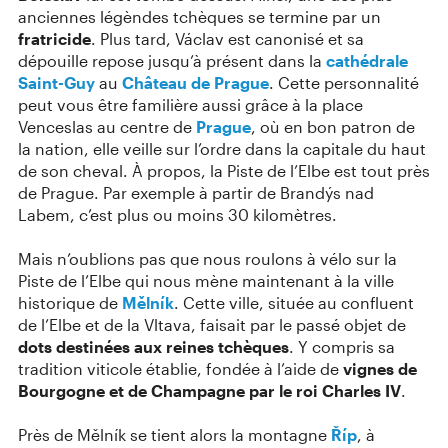
anciennes légèndes tchèques se termine par un
fratricide
. Plus tard, Václav est canonisé et sa
dépouille repose jusqu’à présent dans la
cathédrale
Saint-Guy
au
Château de Prague
. Cette personnalité
peut vous être familière aussi grâce à la place
Venceslas au centre de
Prague
, où en bon patron de
la nation, elle veille sur l’ordre dans la capitale du haut
de son cheval. À propos, la Piste de l’Elbe est tout près
de Prague. Par exemple à partir de Brandýs nad
Labem, c’est plus ou moins 30 kilomètres.
Mais n’oublions pas que nous roulons à vélo sur la
Piste de l’Elbe qui nous mène maintenant à la ville
historique de
Mělník
. Cette ville, située au confluent
de l’Elbe et de la Vltava, faisait par le passé objet de
dots destinées aux reines tchèques
. Y compris sa
tradition viticole établie, fondée à l’aide de
vignes de
Bourgogne et de Champagne par le roi Charles IV
.
Près de Mělník se tient alors la montagne
Říp
, à