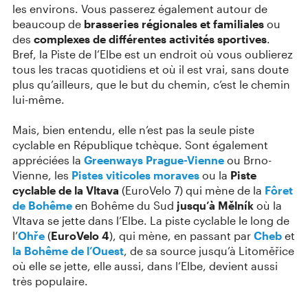
les environs. Vous passerez également autour de
beaucoup de
brasseries régionales et familiales
ou
des
complexes de différentes activités sportives
.
Bref, la Piste de l’Elbe est un endroit où vous oublierez
tous les tracas quotidiens et où il est vrai, sans doute
plus qu’ailleurs, que le but du chemin, c’est le chemin
lui-même.
Mais, bien entendu, elle n’est pas la seule piste
cyclable en République tchèque. Sont également
appréciées la
Greenways Prague-Vienne
ou Brno-
Vienne, les
Pistes viticoles moraves
ou la
Piste
cyclable de la Vltava
(EuroVelo 7) qui mène de la
Fôret
de Bohême
en Bohême du Sud
jusqu’à Mělník
où la
Vltava se jette dans l’Elbe. La piste cyclable le long de
l’
Ohře
(
EuroVelo 4
), qui mène, en passant par
Cheb
et
la Bohême de l’Ouest
, de sa source jusqu’à Litoměřice
où elle se jette, elle aussi, dans l’Elbe, devient aussi
très populaire.