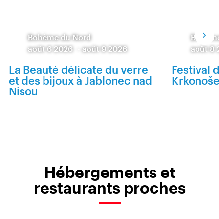
Bohème du Nord
Bohème
août 6 2026
-
août 9 2026
août 8
La Beauté délicate du verre
Festival 
et des bijoux à Jablonec nad
Krkonoš
Nisou
Hébergements et
restaurants proches