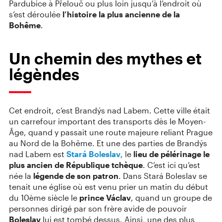
Pardubice à Přelouč ou plus loin jusqu’à l’endroit où
s’est déroulée
l’histoire la plus ancienne de la
Bohême
.
Un chemin des mythes et
légèndes
Cet endroit, c’est Brandýs nad Labem. Cette ville était
un carrefour important des transports dès le Moyen-
Âge, quand y passait une route majeure reliant Prague
au Nord de la Bohême. Et une des parties de Brandýs
nad Labem est
Stará Boleslav
, le
lieu de pélérinage le
plus ancien de République tchèque
. C’est ici qu’est
née la
légende de son patron
. Dans Stará Boleslav se
tenait une église où est venu prier un matin du début
du 10ème siècle le
prince Václav
, quand un groupe de
personnes dirigé par son frère avide de pouvoir
Boleslav
lui est tombé dessus. Ainsi, une des plus