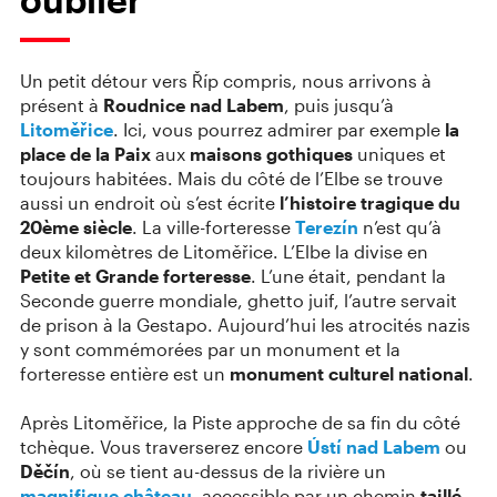
Un petit détour vers Říp compris, nous arrivons à
présent à
Roudnice nad Labem
, puis jusqu’à
Litoměřice
. Ici, vous pourrez admirer par exemple
la
place de la Paix
aux
maisons gothiques
uniques et
toujours habitées. Mais du côté de l’Elbe se trouve
aussi un endroit où s’est écrite
l’histoire tragique du
20ème siècle
. La ville-forteresse
Terezín
n’est qu’à
deux kilomètres de Litoměřice. L’Elbe la divise en
Petite et Grande forteresse
. L’une était, pendant la
Seconde guerre mondiale, ghetto juif, l’autre servait
de prison à la Gestapo. Aujourd’hui les atrocités nazis
y sont commémorées par un monument et la
forteresse entière est un
monument culturel national
.
Après Litoměřice, la Piste approche de sa fin du côté
tchèque. Vous traverserez encore
Ústí nad Labem
ou
Děčín
, où se tient au-dessus de la rivière un
magnifique château
, accessible par un chemin
taillé