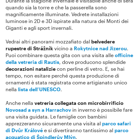
Durante la stagione invernale è visitabile anche di sera
quando sia la torre e che la passerella sono
magnificamente illuminate. Vedrete installazioni
luminose in 2D e 3D ispirate alla natura dei Monti dei
Giganti e agli sport invernali.
Vedrai altri panorami mozzafiato dal
belvedere
rupestre di Strážník
vicino a
Rokytnice nad Jizerou
.
Puoi combinare questa gita con una visita alle
officine
della vetreria di Rautis
, dove producono splendide
decorazioni natalizie
con perline di vetro. E, se hai
tempo, non esitare perché questa produzione di
ornamenti è stata registrata come artigianato unico
nella
lista dell’UNESCO
.
Anche nella
vetreria collegata con microbirrificio
Novosad a syn a Harrachov
in inverno è possibile fare
una visita guidata. Le famiglie con bambini
apprezzeranno sicuramente una visita al
parco safari
di Dvůr Králové
e si divertiranno tantissimo al
parco
acquatico di Špindlerův Mlýn
.