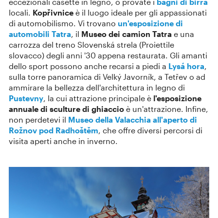
eccezionali casette in legno, o provate i
bagni di birra
locali.
Kopřivnice
è il luogo ideale per gli appassionati
di automobilismo. Vi trovano
un'esposizione di
automobili Tatra
, il
Museo dei camion Tatra
e una
carrozza del treno Slovenská strela (Proiettile
slovacco) degli anni '30 appena restaurata. Gli amanti
dello sport possono anche recarsi a piedi a
Lysá hora
,
sulla torre panoramica di Velký Javorník, a Tetřev o ad
ammirare la bellezza dell'architettura in legno di
Pustevny
, la cui attrazione principale è
l'esposizione
annuale di sculture di ghiaccio
è un'attrazione. Infine,
non perdetevi il
Museo della Valacchia all'aperto di
Rožnov pod Radhoštěm
, che offre diversi percorsi di
visita aperti anche in inverno.