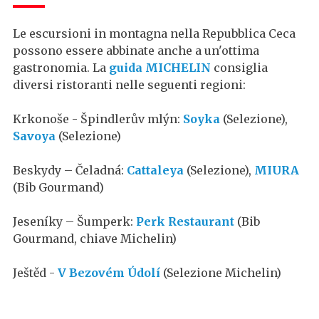
Le escursioni in montagna nella Repubblica Ceca
possono essere abbinate anche a un'ottima
gastronomia. La
guida MICHELIN
consiglia
diversi ristoranti nelle seguenti regioni:
Krkonoše - Špindlerův mlýn:
Soyka
(Selezione),
Savoya
(Selezione)
Beskydy – Čeladná:
Cattaleya
(Selezione),
MIURA
(Bib Gourmand)
Jeseníky – Šumperk:
Perk Restaurant
(Bib
Gourmand, chiave Michelin)
Ještěd -
V Bezovém Údolí
(Selezione Michelin)