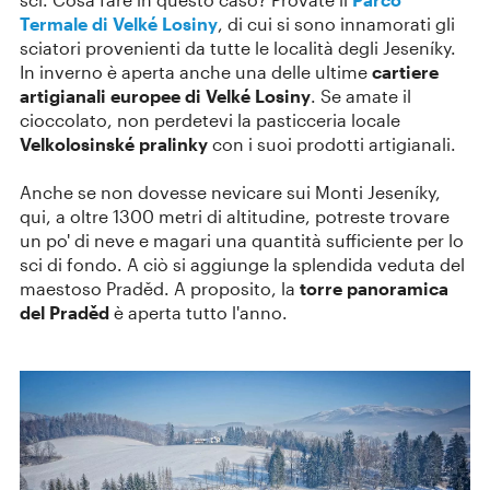
Termale di Velké Losiny
, di cui si sono innamorati gli
sciatori provenienti da tutte le località degli Jeseníky.
In inverno è aperta anche una delle ultime
cartiere
artigianali europee di Velké Losiny
. Se amate il
cioccolato, non perdetevi la pasticceria locale
Velkolosinské pralinky
con i suoi prodotti artigianali.
Anche se non dovesse nevicare sui Monti Jeseníky,
qui, a oltre 1300 metri di altitudine, potreste trovare
un po' di neve e magari una quantità sufficiente per lo
sci di fondo. A ciò si aggiunge la splendida veduta del
maestoso Praděd. A proposito, la
torre panoramica
del Praděd
è aperta tutto l'anno.