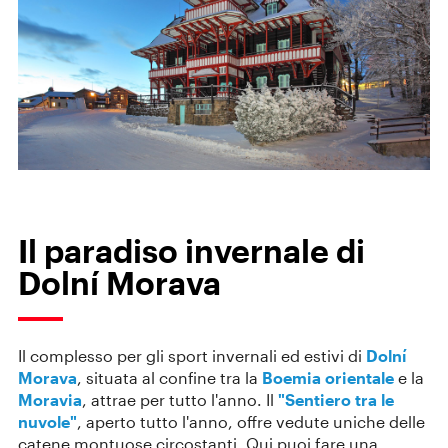
Il paradiso invernale di
Dolní Morava
Il complesso per gli sport invernali ed estivi di
Dolní
Morava
, situata al confine tra la
Boemia orientale
e la
Moravia
, attrae per tutto l'anno. Il
"Sentiero tra le
nuvole"
, aperto tutto l'anno, offre vedute uniche delle
catene montuose circostanti. Qui puoi fare una