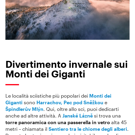
Divertimento invernale sui
Monti dei Giganti
Le località sciistiche più popolari dei
Monti dei
Giganti
sono
Harrachov,
Pec pod Sněžkou
e
Špindlerův Mlýn
. Qui, oltre allo sci, puoi dedicarti
anche ad altre attività. A
Janské Lázně
si trova una
torre panoramica con una passerella in vetro
alta 45
metri – chiamata il
Sentiero tra le chiome degli alberi
.