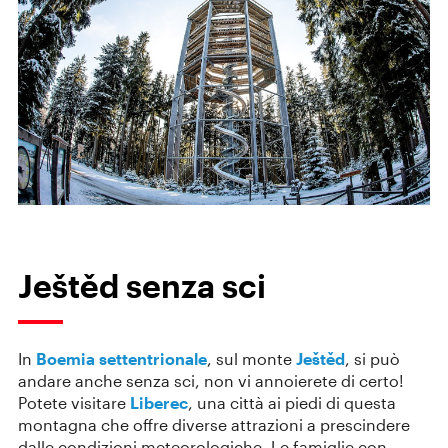
Ještěd senza sci
In
Boemia settentrionale
, sul monte
Ještěd
, si può
andare anche senza sci, non vi annoierete di certo!
Potete visitare
Liberec
, una città ai piedi di questa
montagna che offre diverse attrazioni a prescindere
dalle condizioni meteorologiche. Le famiglie con