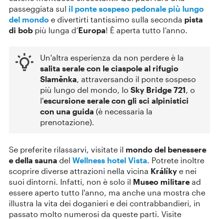
passeggiata sul
il ponte sospeso pedonale più lungo
del mondo
e divertirti tantissimo sulla seconda
pista
di bob
più lunga d’
Europa
! È aperta tutto l’anno.
Un'altra esperienza da non perdere è la
salita serale con le ciaspole al rifugio
Slaměnka
, attraversando il ponte sospeso
più lungo del mondo, lo
Sky Bridge 721
, o
l'
escursione serale con gli sci alpinistici
con una guida
(è necessaria la
prenotazione).
Se preferite rilassarvi, visitate il
mondo del benessere
e della sauna
del
Wellness hotel Vista
. Potrete inoltre
scoprire diverse attrazioni nella vicina
Králíky
e nei
suoi dintorni. Infatti, non è solo il
Museo militare
ad
essere aperto tutto l'anno, ma anche una mostra che
illustra la vita dei doganieri e dei contrabbandieri, in
passato molto numerosi da queste parti. Visite