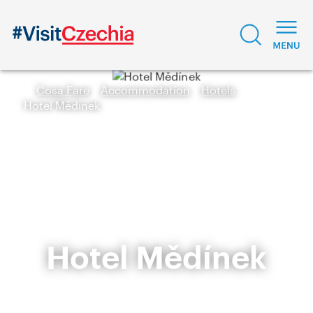
Cosa Fare
Accommodation
Hotels
Hotel Mědínek
Hotel Mědínek