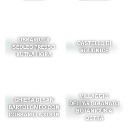
OSSARIO DI
CASTELLO DI
SEDLEC PRESSO
ROUDNICE
KUTNÁ HORA
VILLAGGIO
CHIESA DI SAN
DELL’ARTIGIANATO
BARTOLOMEO CON
BOTANICUS A
L'OSSARIO A KOLÍN
OSTRÁ