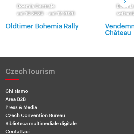
Boemia Centrale
Boemia
set 10 2026
-
set 12 2026
settem
Oldtimer Bohemia Rally
Vendemm
Château
CzechTourism
Chi siamo
Area B2B
Press & Media
Czech Convention Bureau
Biblioteca multimediale digitale
Contattaci