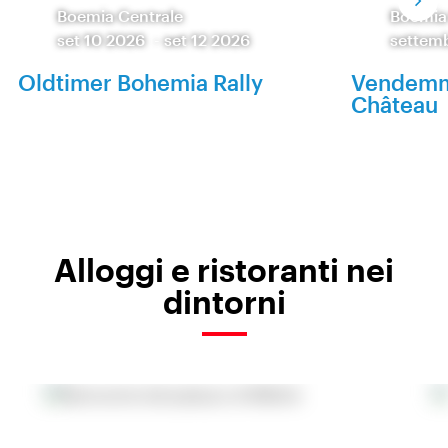
Boemia Centrale
Boemia
set 10 2026
-
set 12 2026
settem
Oldtimer Bohemia Rally
Vendemm
Château
Alloggi e ristoranti nei
dintorni