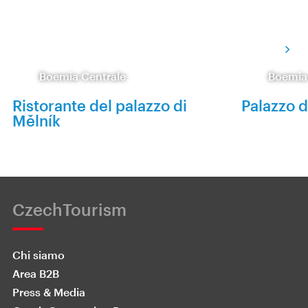
Boemia Centrale
Boemia
Ristorante del palazzo di
Palazzo d
Mělník
CzechTourism
Chi siamo
Area B2B
Press & Media