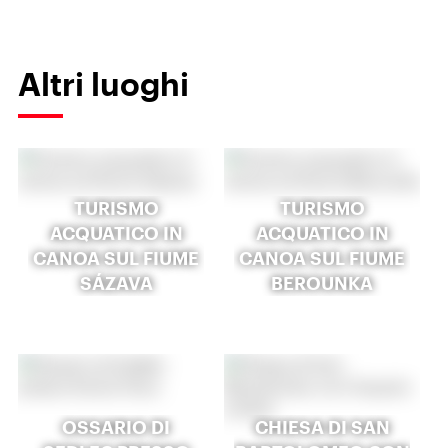
Altri luoghi
TURISMO
TURISMO
ACQUATICO IN
ACQUATICO IN
CANOA SUL FIUME
CANOA SUL FIUME
SÁZAVA
BEROUNKA
OSSARIO DI
CHIESA DI SAN