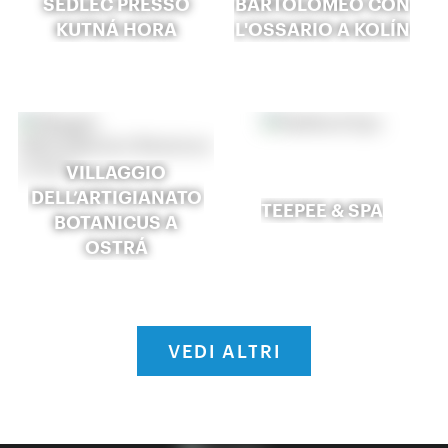
SEDLEC PRESSO
BARTOLOMEO CON
KUTNÁ HORA
L'OSSARIO A KOLÍN
VILLAGGIO
DELL’ARTIGIANATO
TEEPEE & SPA
BOTANICUS A
OSTRÁ
VEDI ALTRI