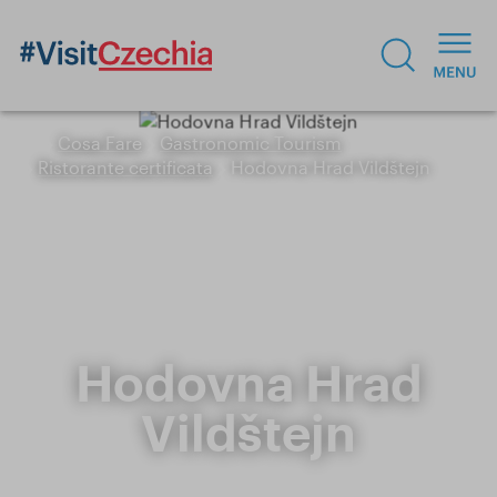
Cosa Fare
Gastronomic Tourism
Ristorante certificata
Hodovna Hrad Vildštejn
Hodovna Hrad
Vildštejn