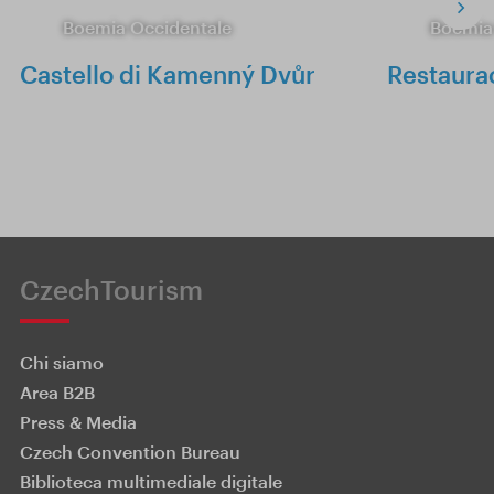
Boemia Occidentale
Boemia
Castello di Kamenný Dvůr
Restaura
CzechTourism
Chi siamo
Area B2B
Press & Media
Czech Convention Bureau
Biblioteca multimediale digitale