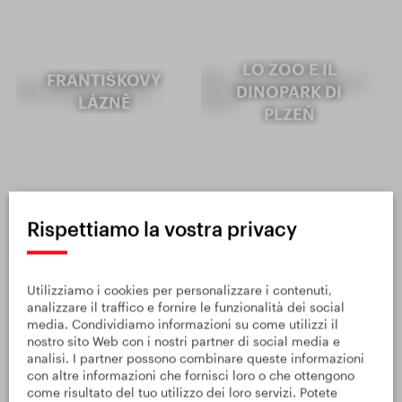
LO ZOO E IL
FRANTIŠKOVY
DINOPARK DI
LÁZNĚ
PLZEŇ
VEDI ALTRI
Rispettiamo la vostra privacy
Utilizziamo i cookies per personalizzare i contenuti,
analizzare il traffico e fornire le funzionalità dei social
media. Condividiamo informazioni su come utilizzi il
nostro sito Web con i nostri partner di social media e
ATTIVITÀ SIMILI
analisi. I partner possono combinare queste informazioni
con altre informazioni che fornisci loro o che ottengono
Grand Restaurant,
come risultato del tuo utilizzo dei loro servizi. Potete