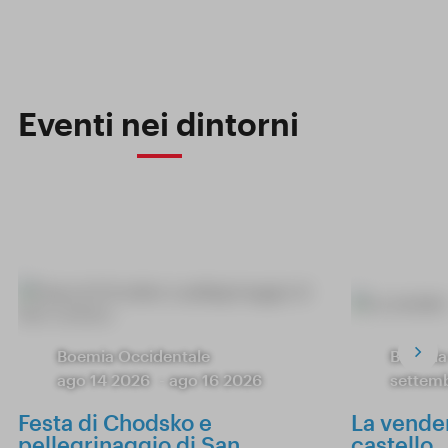
Eventi nei dintorni
Boemia Occidentale
Boemia
ago 14 2026
-
ago 16 2026
settem
Festa di Chodsko e
La vende
pellegrinaggio di San
castello