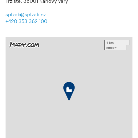
Tržiště, 36001 Karlovy Vary
splzak@splzak.cz
+420 353 362 100
1 km
3000 ft