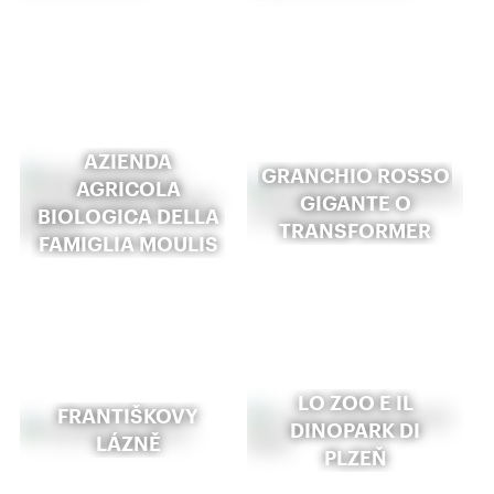
AZIENDA
GRANCHIO ROSSO
AGRICOLA
GIGANTE O
BIOLOGICA DELLA
TRANSFORMER
FAMIGLIA MOULIS
LO ZOO E IL
FRANTIŠKOVY
DINOPARK DI
LÁZNĚ
PLZEŇ