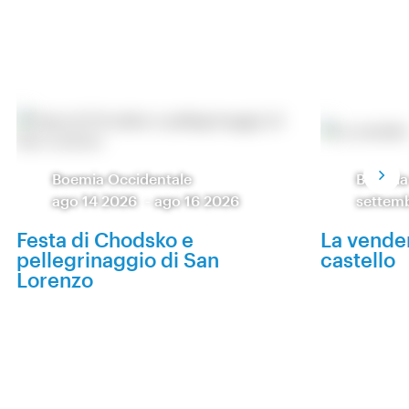
Boemia Occidentale
Boemia
ago 14 2026
-
ago 16 2026
settem
Festa di Chodsko e
La vende
pellegrinaggio di San
castello
Lorenzo