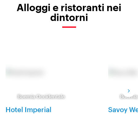
Alloggi e ristoranti nei
dintorni
Boemia Occidentale
Boemia
Hotel Imperial
Savoy We