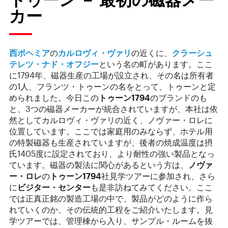
カー
西ボヘミア
の
カルロヴィ・ヴァリ
の近くに、
クラーシュ
テレツ・ナド・オフジー
という名の町があります。ここ
に1794年、磁器生産の工場が設立され、その名は所有者
の1人、フランツ・トゥーンの名をとって、トゥーンと定
められました。今日この
トゥーン
1794
のブランドのも
と、3つの磁器メーカーが統合されていますが、本社は依
然としてカルロヴィ・ヴァリの近く、ノヴァー・ロレに
位置しています。ここでは家庭用のみならず、ホテル用
の特製磁器も生産されていますが、後者の焼成温度は摂
氏1405度に設定されており、より耐性の強い製品となっ
ています。磁器の製法に関心があるという方は、
ノヴァ
ー・ロレ
の
トゥーン
1794
社見学ツアーに参加され、さら
に
ビジター・センター
も是非訪ねてみてください。ここ
では正真正銘の製造工場の中で、製品がどのように作ら
れていくのか、その伝統的工程をご紹介いたします。見
学ツアーでは、管理棟から入り、サンプル・ルームを抜