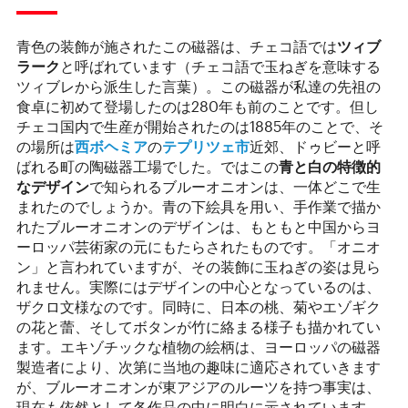
青色の装飾が施されたこの磁器は、チェコ語では
ツィブ
ラーク
と呼ばれています（チェコ語で玉ねぎを意味する
ツィブレから派生した言葉）。この磁器が私達の先祖の
食卓に初めて登場したのは280年も前のことです。但し
チェコ国内で生産が開始されたのは1885年のことで、そ
の場所は
西ボヘミア
の
テプリツェ市
近郊、ドゥビーと呼
ばれる町の陶磁器工場でした。ではこの
青と白の特徴的
なデザイン
で知られるブルーオニオンは、一体どこで生
まれたのでしょうか。青の下絵具を用い、手作業で描か
れたブルーオニオンのデザインは、もともと中国からヨ
ーロッパ芸術家の元にもたらされたものです。「オニオ
ン」と言われていますが、その装飾に玉ねぎの姿は見ら
れません。実際にはデザインの中心となっているのは、
ザクロ文様なのです。同時に、日本の桃、菊やエゾギク
の花と蕾、そしてボタンが竹に絡まる様子も描かれてい
ます。エキゾチックな植物の絵柄は、ヨーロッパの磁器
製造者により、次第に当地の趣味に適応されていきます
が、ブルーオニオンが東アジアのルーツを持つ事実は、
現在も依然として各作品の中に明白に示されています。