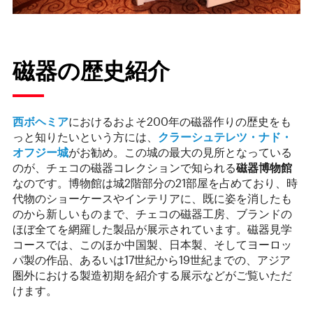
磁器の歴史紹介
西ボヘミア
におけるおよそ200年の磁器作りの歴史をも
っと知りたいという方には、
クラーシュテレツ・ナド・
オフジー城
がお勧め。この城の最大の見所となっている
のが、チェコの磁器コレクションで知られる
磁器博物館
なのです。博物館は城2階部分の21部屋を占めており、時
代物のショーケースやインテリアに、既に姿を消したも
のから新しいものまで、チェコの磁器工房、ブランドの
ほぼ全てを網羅した製品が展示されています。磁器見学
コースでは、このほか中国製、日本製、そしてヨーロッ
パ製の作品、あるいは17世紀から19世紀までの、アジア
圏外における製造初期を紹介する展示などがご覧いただ
けます。