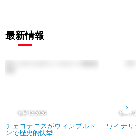
最新情報
七月 12 2026
七月 9 
チェコテニスがウィンブルド
ワイナリ
ンで歴史的快挙