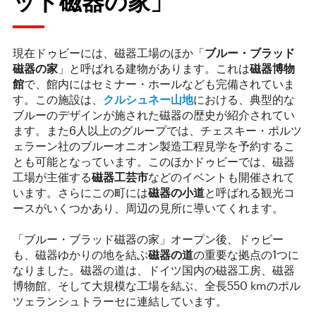
ッド磁器の家」
現在ドゥビーには、磁器工場のほか「
ブルー・ブラッド
磁器の家
」と呼ばれる建物があります。これは
磁器博物
館
で、館内にはセミナー・ホールなども完備されていま
す。この施設は、
クルシュネー山地
における、典型的な
ブルーのデザインが施された磁器の歴史が紹介されてい
ます。また6人以上のグループでは、チェスキー・ポルツ
ェラーン社のブルーオニオン製造工程見学を予約するこ
とも可能となっています。このほかドゥビーでは、磁器
工場が主催する
磁器工芸市
などのイベントも開催されて
います。さらにこの町には
磁器の小道
と呼ばれる観光コ
ースがいくつかあり、周辺の見所に導いてくれます。
「ブルー・ブラッド磁器の家」オープン後、ドゥビー
も、磁器ゆかりの地を結ぶ
磁器の道
の重要な拠点の1つに
なりました。磁器の道は、ドイツ国内の磁器工房、磁器
博物館、そして大規模な工場を結ぶ、全長550 kmのポル
ツェランシュトラーセに連結しています。