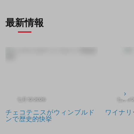
最新情報
七月 12 2026
七月 9 
チェコテニスがウィンブルド
ワイナリ
ンで歴史的快挙