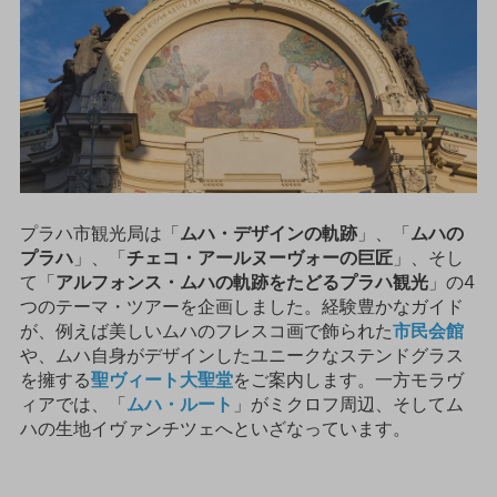
プラハ市観光局は「
ムハ・デザインの
軌跡
」、「
ムハの
プラハ
」、「
チェコ・アールヌーヴォーの
巨匠
」、そし
て「
アルフォンス・ムハの
軌跡
をたどるプラハ
観光
」の4
つのテーマ・ツアーを企画しました。経験豊かなガイド
が、例えば美しいムハのフレスコ画で飾られた
市民会館
や、ムハ自身がデザインしたユニークなステンドグラス
を擁する
聖ヴィート大聖堂
をご案内します。一方モラヴ
ィアでは、「
ムハ・ルート
」がミクロフ周辺、そしてム
ハの生地イヴァンチツェへといざなっています。