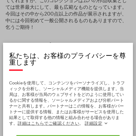
てくれますが、このコレクションはムハの作品収集とし
ては世界最大にして、最も広範なものとなっています。
今回はその中から200点以上の作品が展示されますが、
中には今回初めて一般公開されるものもありますので、
乞うご期待！
ムハの一生一代の作品、再
びモラヴィアへ
私たちは、お客様のプライバシーを尊
重します
Cookieを使用して、コンテンツをパーソナライズし、トラフ
ィックを分析し、ソーシャルメディア機能を提供します。当
局は、お客様が当局のウェブサイトをどのように使用してい
るかに関する情報を、ソーシャルメディアおよび分析パート
ナーと共有します。パートナーはこの情報を、お客様がパー
トナーに提供する情報、またはお客様がサービスを使用した
結果として取得する他の情報と組み合わせる場合がありま
す。
詳細はこちらでご確認ください
。
詳細設定