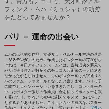
す。貴方もチェコで、天才画家アル
フォンス・ムハ（ミュシャ）の軌跡
をたどってみませんか？
パリ － 運命の出会い
ムハの伝説的な作品、女優
サラ・ベルナール
主演の芝居
「
ジスモンダ
」のために作成したポスター画の存在がな
ければ、今日アルフォンス・ムハは、当時成功を夢見て
パリに移り住んだ数多くのチェコ人芸術家の一人に過ぎ
なかったかもしれません。このポスター画は文字通りム
ハのファム・ファタールとなったと言えます。パリっ子
の間でも大センセーションを巻き起こし、コレクターの
中にはポスター張りの作業員に金を払ってポスターを譲
り受けたり、あるいは夜中に剃刀でポスターをはがした
りする者もありました。こうしたムハの有名なポスター
作品は、もちろんプラハでもご覧いただけます。
プラハ