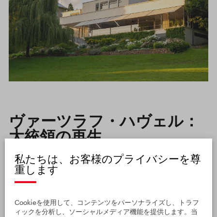
ヴァーツラフ・ハヴェル：
大統領の再生
私たちは、お客様のプライバシーを尊
重します
1989年の
ビロード革命
直後に当選したチェコスロヴァキ
ア最後の大統領、
ヴァーツラフ・ハヴェル
にとって、国
を分割する試みは非常に困難なものでした。1992年7月、
Cookieを使用して、コンテンツをパーソナライズし、トラフ
彼はついに、現在のプラハ
国立博物館
新館にあるチェコ
ィックを分析し、ソーシャルメディア機能を提供します。当