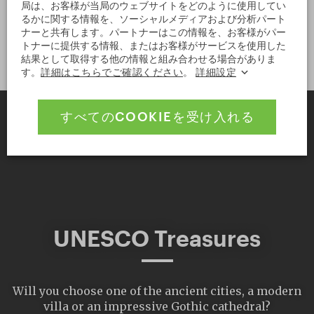
スロヴァキア国会の手に退位届を提出しました。数ヵ月
局は、お客様が当局のウェブサイトをどのように使用してい
後の1993年1月に新生チェコ共和国の大統領に就任する
るかに関する情報を、ソーシャルメディアおよび分析パート
ナーと共有します。パートナーはこの情報を、お客様がパー
と、
プラハ城
に戻りました。
トナーに提供する情報、またはお客様がサービスを使用した
結果として取得する他の情報と組み合わせる場合がありま
す。
詳細はこちらでご確認ください
。
詳細設定
すべてのCOOKIEを受け入れる
UNESCO Treasures
Will you choose one of the ancient cities, a modern
villa or an impressive Gothic cathedral?