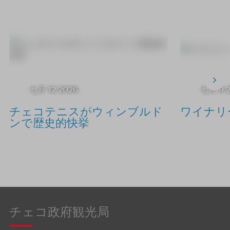
七月 12 2026
七月 9 
チェコテニスがウィンブルド
ワイナリ
ンで歴史的快挙
チェコ政府観光局