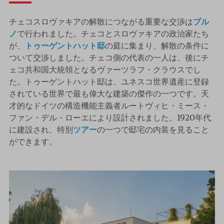
チェコスロヴァキアの解散につながる重要な交渉は
ブル
ノ
で行われました。チェコとスロヴァキアの政治家たち
が、
トゥーゲントハット邸
の庭に集まり、解散の条件に
ついて交渉しました。チェコ側の代表の一人は、後にチ
ェコ共和国大統領となるヴァーツラフ・クラウスでし
た。トゥーゲントハット邸は、ユネスコ世界遺産に登録
されている世界で最も偉大な建築の傑作の一つです。天
才的なドイツの構造機能主義者ルートヴィヒ・ミース・
ファン・デル・ローエにより設計されました。1920年代
に建設され、特別
ツアー
の一つで邸宅の内装を見ること
ができます。