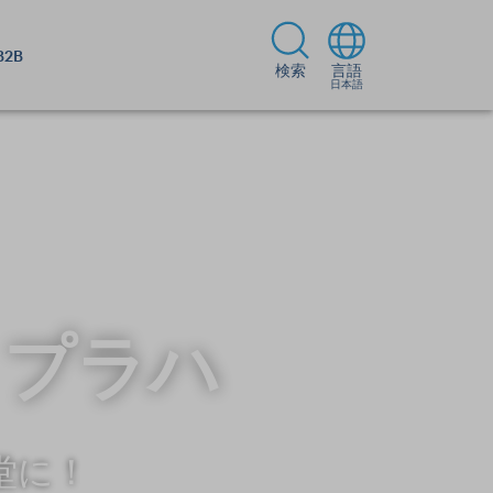
B2B
検索
言語
日本語
・プラハ
堂に！