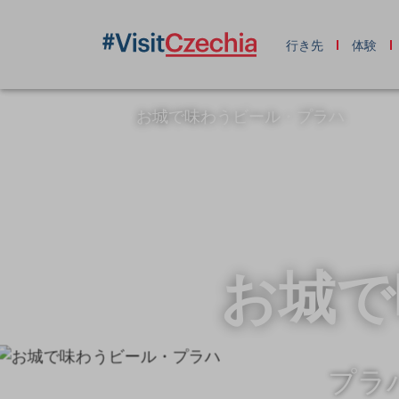
行き先
体験
お城で味わうビール・プラハ
お城で
プラ