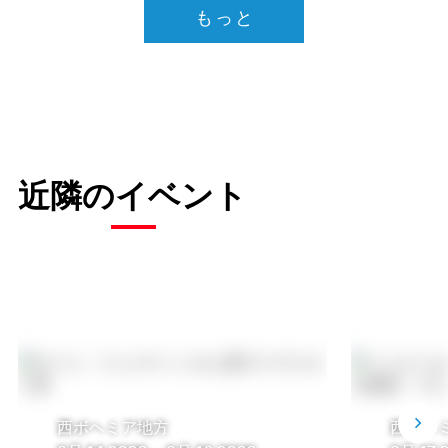
もっと
近隣のイベント
西ボヘミア地方
西ボヘ