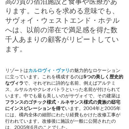
高の質の宿泊施設と食事や医療があ
ります。これらを求める意味でも、
サヴォイ・ウェストエンド・ホテル
へは、以前の滞在で満足感を得た数
千人あまりの顧客がリピートしてい
ます。
リゾートは
カルロヴィ・ヴァリ
の魅力的なロケーション
に立っています。これを構成するのは
5つの美しく歴史的
なヴィラ
で、それぞれに詩的な名前、例えばアルテミ
ス、ルサルカやクレオパトラといった名前が付けられて
います。中でも最も美しいのがサヴォイで、その建築は
フランスのゴチック様式・ルネサンス様式の貴族の邸宅
にインスピレーションを得て
います。2004年と2005年
には、構内全体の細部にわたり経費もかけた改修工事が
行われています。改修後に施設が一般に公開されたの
は、2005年6月のことでした。