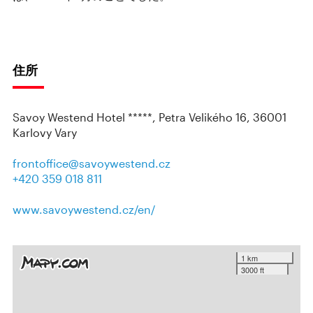
住所
Savoy Westend Hotel *****, Petra Velikého 16, 36001
Karlovy Vary
frontoffice@savoywestend.cz
+420 359 018 811
www.savoywestend.cz/en/
1 km
3000 ft