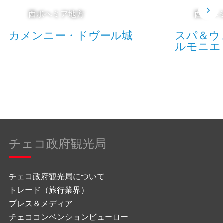
西ボヘミア地方
西ボヘ
カメンニー・ドヴール城
スパ＆ウ
ルモニエ
チェコ政府観光局
チェコ政府観光局について
トレード（旅行業界）
プレス＆メディア
チェココンベンションビューロー