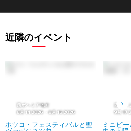
近隣のイベント
西ボヘミア地方
西ボヘ
8月 14 2026
-
8月 16 2026
9月 17 
ホツコ・フェスティバルと聖
ミニビー
ヴァヴジネツ祭
中の太陽