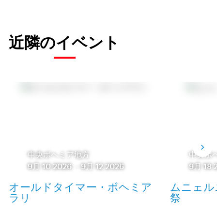
近隣のイベント
中央ボヘミア地方
中央ボ
9月 10 2026
-
9月 12 2026
9月 18 
オールドタイマー・ボヘミア
ムニェル
ラリ
祭