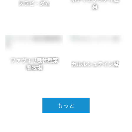
スラピ・ダム
泉
ファヴォリ種牡種繁
カルルシュテイン城
養牧場
もっと