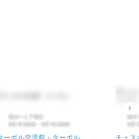
南ボヘミア地方
南ボ
9月 11 2026
-
9月 13 2026
9月 1
ターボル交流祭・ターボル
チェス