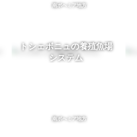
南ボヘミア地方
トシェボニュの養殖魚場
システム
南ボヘミア地方