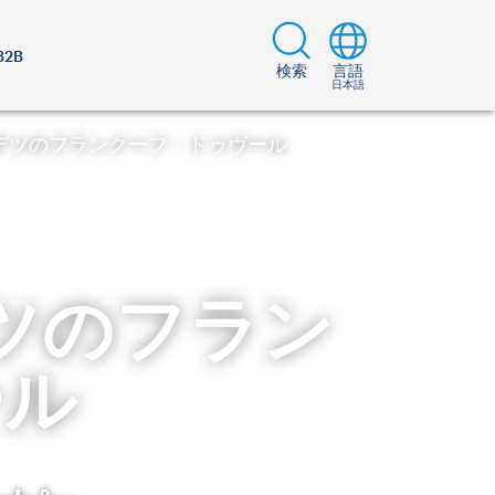
B2B
検索
言語
日本語
デツのフランクーフ・ドゥヴール
ツのフラン
ール