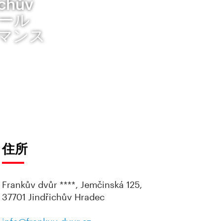
hův
ヴール
ロマンス
住所
Frankův dvůr ****, Jemčinská 125,
37701 Jindřichův Hradec