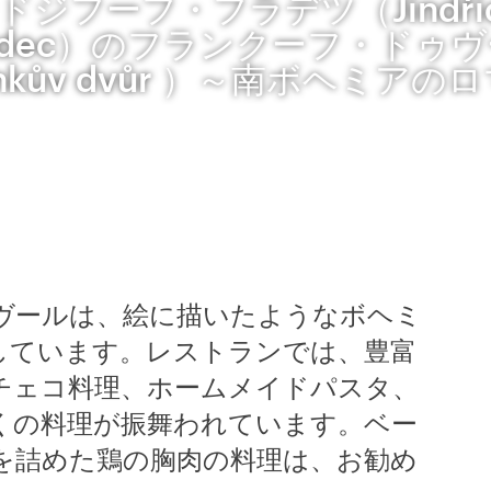
ドジフーフ・フラデツ（Jindřic
adec）のフランクーフ・ドゥ
ankův dvůr ）～南ボヘミアの
ヴールは、絵に描いたようなボヘミ
しています。レストランでは、豊富
チェコ料理、ホームメイドパスタ、
くの料理が振舞われています。ベー
を詰めた鶏の胸肉の料理は、お勧め