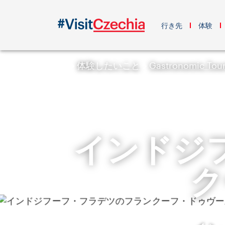
行き先
体験
体験したいこと
Gastronomic Tou
インドジ
ク