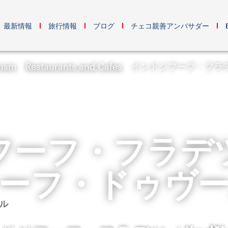
最新情報
旅行情報
ブログ
チェコ親善アンバサダー
rism
Restaurants and Cafes
インドジフーフ・フラ
フーフ・フラデ
ーフ・ドゥヴ