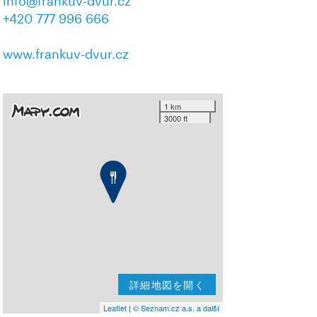
info@frankuv-dvur.cz
+420 777 996 666
www.frankuv-dvur.cz
1 km
3000 ft
詳細地図を開く
Leaflet
|
© Seznam.cz a.s. a další