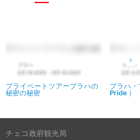
プラハ
プラハ
9月 10 2025
-
9月 10 2027
8月 3 2
プライベートツアープラハの
プラハ・プ
秘密の秘密
Pride ）
チェコ政府観光局