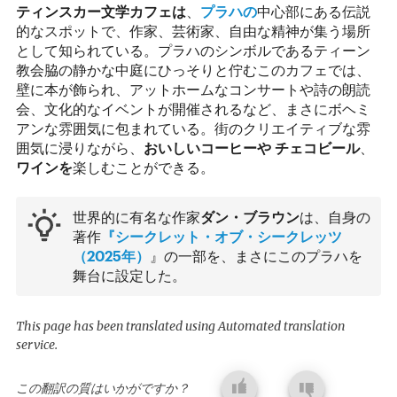
ティンスカー文学カフェは
、
プラハの
中心部にある伝説
的なスポットで、作家、芸術家、自由な精神が集う場所
として知られている。プラハのシンボルであるティーン
教会脇の静かな中庭にひっそりと佇むこのカフェでは、
壁に本が飾られ、アットホームなコンサートや詩の朗読
会、文化的なイベントが開催されるなど、まさにボヘミ
アンな雰囲気に包まれている。街のクリエイティブな雰
囲気に浸りながら、
おいしいコーヒーや
チェコビール
、
ワインを
楽しむことができる。
世界的に有名な作家
ダン・ブラウン
は、自身の
著作
『シークレット・オブ・シークレッツ
（2025年）
』の一部を、まさにこのプラハを
舞台に設定した。
This page has been translated using Automated translation
service.
この翻訳の質はいかがですか？