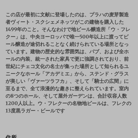
この店が最初に文献に登場したのは、プラハの麦芽製造
者ヴィート・スクシェメネッツがこの建物を購入した
1499年のこと。そんなわけで地ビール醸造所「ウ・フレ
クー」は、中央ヨーロッパで唯一
500年以上に渡ってビ
ール醸造が途切れることなく続けられている場所
となっ
ています。建物の歴史的な雰囲気は、パブ、および全ホ
ールの内装、統一された家具で更に強調されており、前
世紀にチェコ文化の名士が集った場所として知られるユ
ニークなホール「アカデミエ」から、ステンド・グラス
が美しい「ヴァーツラフカ」、そして「騎士の広間」に
至るまで、全て浪漫的な趣きに整えられています。室内
の8つのホール、そして屋外ガーデンは、
合計収容人数
1200人以上
。ウ・フレクーの名物地ビールは、
フレクの
13度黒ラガー・ビール
です
住所