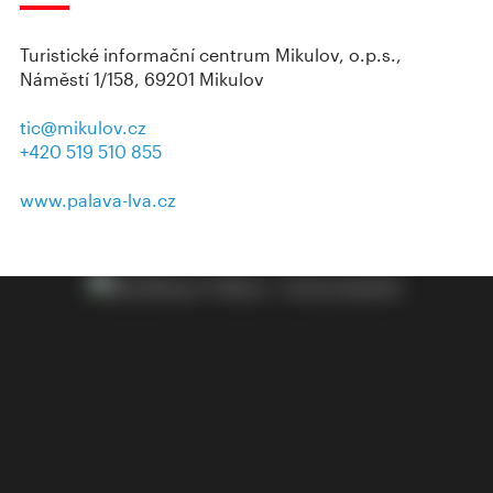
Turistické informační centrum Mikulov, o.p.s.,
Náměstí 1/158, 69201 Mikulov
tic@mikulov.cz
+420 519 510 855
www.palava-lva.cz