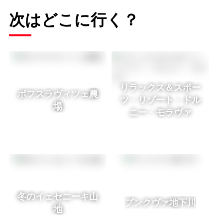
次はどこに行く？
リラックス＆スポー
ボフスラヴィツェ農
ツ・リゾート・ドル
場
ニー・モラヴァ
冬のイェセニーキ山
プンクヴァ地下川
地