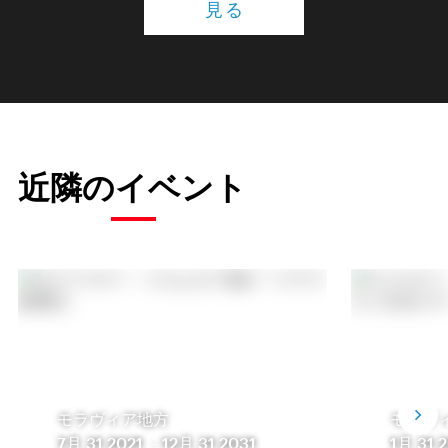
見る
近隣のイベント
モラヴィア地方
モラヴ
7月 31 2021
-
12月 31 2031
1月 31 