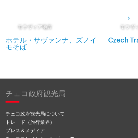
モラヴィア地方
モラヴ
ホテル・サヴァンナ、ズノイ
Czech Tr
モそば
チェコ政府観光局
チェコ政府観光局について
トレード（旅行業界）
プレス＆メディア