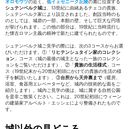
オロモウツ
の近く、
低イェセニーク丘陵
の麓に位置する
シュテンベルク城
は、13世紀に由緒あるチェコの貴族、
シュテンベルク家により設立されました。創設当時のも
のとしては、城砦の一部、本館の壁、そして巨大な円塔
が挙げられます。この他の部分は、19世紀に当時流行し
た懐古ロマン主義の精神で新たに建てられたものです。
シュテンベルク城ご見学の際には、次の3コースからお選
びいただけます。①「
リヒテンシュタイン家のコレクシ
ョン
」コース（城の最後の城主となった一族のコレクシ
ョンをご覧いただけます）、②「
貴族の生活様式
」コー
ス（19世紀末から20世紀初頭にかけての貴族の生活の様
子を解説いたします）、③
台所から天井裏まで
（暖房、
浴室、食器用エレベーターなど、城内の技術的な面をご
紹介します）。城内ご見学の後は、城に属する自然公園
を是非ご散策ください。これは、20世紀初頭にウィーン
の建築家アルベルト・エッシェにより整備されたもので
す。
城以外の見どころ