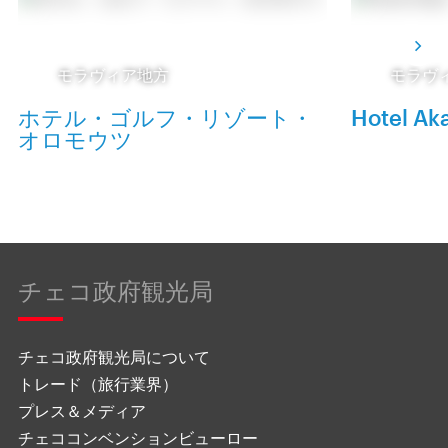
モラヴィア地方
モラヴ
ホテル・ゴルフ・リゾート・
Hotel Ak
オロモウツ
チェコ政府観光局
チェコ政府観光局について
トレード（旅行業界）
プレス＆メディア
チェココンベンションビューロー