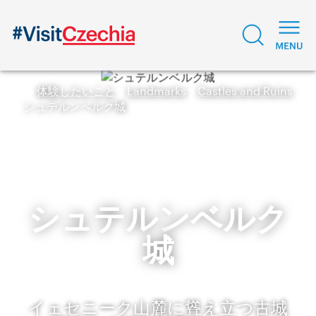
体験したいこと
Landmarks
Castles and Ruins
シュテルンベルク城
シュテルンベルク
城
イェセニーク山麓に聳え立つ古城