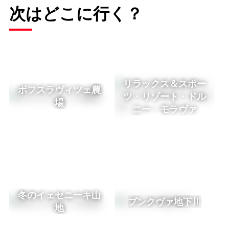
次はどこに行く？
リラックス＆スポー
ボフスラヴィツェ農
ツ・リゾート・ドル
場
ニー・モラヴァ
冬のイェセニーキ山
プンクヴァ地下川
地