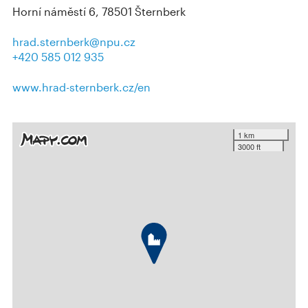
Horní náměstí 6, 78501 Šternberk
hrad.sternberk@npu.cz
+420 585 012 935
www.hrad-sternberk.cz/en
1 km
3000 ft