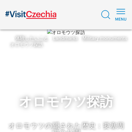
体験したいこと
Landmarks
Military monuments
オロモウツ探訪
オロモウツ探訪
オロモウツの隠された歴史：要塞周