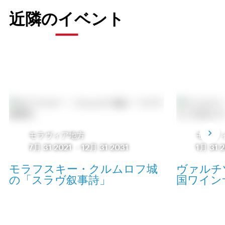
近隣のイベント
モラヴィア地方
モラヴ
7月 31 2021
-
12月 31 2031
1月 31 
モラフスキー・クルムロフ城
ヴァルチ
の「スラヴ叙事詩」
国ワインサロ