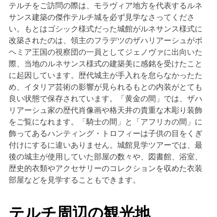
テルチをご訪問の際は、モラヴィア地方を代表するルネ
サンス建築の傑作テルチ城を必ず見学なさってくださ
い。もとはゴシック様式だった城館がルネサンス様式に
改築されたのは、領主のフラデツのザハリアーシュがボ
ヘミア王国の視察団の一員としてジェノヴァに出向いた
際、当地のルネサンス様式の建築美に感銘を受けたこと
に起因しています。歴代城主が手入れを怠らなかったた
め、イタリア芸術の影響が見られるもとの内装がとても
良い状態で保存されています。「黄金の間」では、ザハ
リアーシュ家の歴代肖像画や格天井の貴重な木彫り装飾
をご覧になれます。「騎士の間」と「アフリカの間」に
飾ってあるハンティング・トロフィーは子供の目をくぎ
付けにするに違いありません。城館見学ツアーでは、最
後の城主が使用していた部屋の数々や、図書館、浴室、
歴史的衣類やアクセサリーのコレクションを収めた衣装
部屋などを見学することもできます。
テルチ周辺の観光地