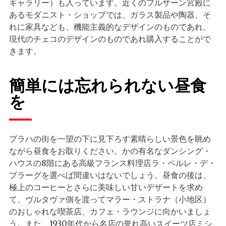
ギャラリー）も入っています。近くのフルザーン宮殿に
あるモダニスト・ショップでは、ガラス製品や陶器、そ
れに家具なども、機能主義的なデザインのものであれ、
現代のチェコのデザインのものであれ購入することがで
きます。
簡単には忘れられない昼食
を
プラハの街を一望の下に見下ろす素晴らしい景色を眺め
ながら昼食をお取りください。かの有名なダンシング・
ハウスの8階にある高級フランス料理店ラ・ペルレ・デ・
プラーグを選べば間違いはないでしょう。昼食の後は、
極上のコーヒーとさらに美味しい甘いデザートを求め
て、ヴルタヴァ側を渡ってマラー・ストラナ（小地区）
のおしゃれな喫茶店、カフェ・ラウンジに向かいましょ
う。また、1930年代から名店の誉れ高いスイーツ店ミシ