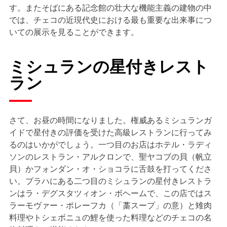
す。またそばにある記念館の壮大な機能主義の建物の中
では、チェコの近現代史における最も重要な出来事につ
いての展示を見ることができます。
ミシュランの星付きレスト
ラン
さて、お昼の時間になりました。権威あるミシュランガ
イドで星付きの評価を受けた高級レストランに行ってみ
るのはいかがでしょう。一つ目のお店はホテル・ラディ
ソンのレストラン・アルクロンで、聖ヤコブの貝（帆立
貝）かフォンダン・オ・ショコラに舌鼓を打ってくださ
い。プラハにある二つ目のミシュランの星付きレストラ
ンはラ・デグスタツィオン・ボヘームで、この店ではス
ラーモヴァー・ポレーフカ（「藁スープ」の意）と雉肉
料理やトシェボニュの鯉を使った料理などのチェコの名