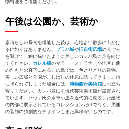
物料理をご堪能ください。
午後は公園か、芸術か
素晴らしい昼食を堪能した後は、心地よい散歩に出かけ
るに如くはありません。
プラハ城
や
旧市街広場
の人ごみ
を避けて、絵に描いたように美しいカンパ島に足を向け
てください。
カレル橋
のマラー・ストラナ（小地区）側
のたもとの直下にあるこの島では、色とりどりの建物、
美しい広場と公園が、しばしの休息に誘ってきます。雨
に降られてしまった場合には、
博物館か美術館
にお立ち
寄りください。カンパ島にも現代芸術美術館が設置され
ています。ソヴァ氏の水車小屋を近代的に改装した建物
の内部に展示されているコレクションだけでなく、周囲
の装飾の独創的なデザインもまた興味深いものです。