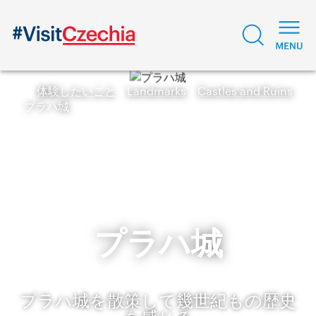
体験したいこと
Landmarks
Castles and Ruins
プラハ城
プラハ城
プラハ城を散策して幾世紀もの歴史