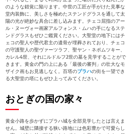
のような錯覚に陥ります。中世の工匠が手がけた見事な
堂内装飾に、美しさを極めたステンドグラスを通して太
陽の光が絶妙な具合に差し込みます。チェコ屈指のアー
ル・ヌーヴォー画家アルフォンス・ムハの手になるステ
ンドグラスもぜひご鑑賞ください。大聖堂の地下にはチ
ェコの聖人や歴代君主の遺骨が埋葬されており、チェコ
の守護聖人の聖ヴァーツラフ、聖ヤン・ネポムツキー、
カレル4世、それにルドルフ2世の墓を見学することがで
きます。黄金の門の上にある「最後の審判」の壮大なモ
ザイク画もお見逃しなく。百塔の
プラハ
の街を一望でき
る大聖堂の塔にもぜひ上ってみてください。
おとぎの国の家々
黄金小路を歩かずにプラハ城を全部見学したとは言えま
せん。城壁に隣接する狭い路地には色彩豊かで可愛らし