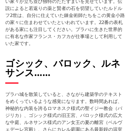
い家々が立ち並び独特のたたずまいを見せています。伝
説によると若返りの薬と賢者の石を切望していたルドル
フ2世は、自分に仕えていた錬金術師たちをこの黄金小路
の家々に住まわせていたといわれています。22番の表札
がある家にも注目してください。プラハに生きた世界的
に有名な作家フランス・カフカが仕事場として利用して
いた家です。
ゴシック、バロック、ルネ
サンス……
プラハ城を散策していると、さながら建築学のテキスト
をめくっているような感覚になります。数時間あれば、
神秘的な内装を誇るロマネスク様式の聖イジー教会（バ
ジリカ）、ゴシック様式の旧王宮、バロック様式の広大
な中庭、ルネサンス様式のアン女王の夏の離宮（ベルヴ
ェデーレ宮殿）、さらにカレル庭園にある最新鋭の温室