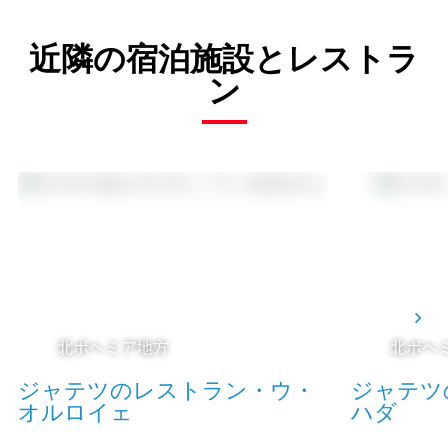
近隣の宿泊施設とレストラ
ン
北ボヘミア地方
北ボヘ
ジャテツのレストラン・ウ・
ジャテツ
オルロイェ
ハダ