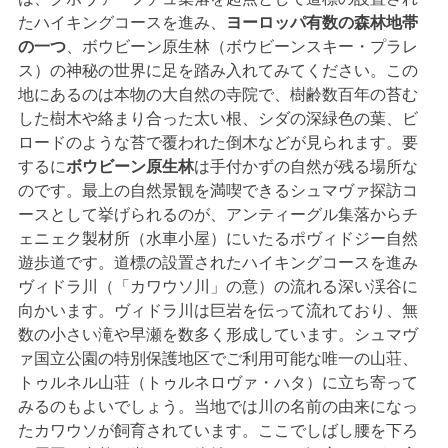
たハイキングコースを進み、
ヨーロッパ
有数の
森林地帯
の一つ
、ボウビーン原生林（ボウビーンスキー・プラレ
ス）の神秘の世界に足を踏み入れてみてください。この
地にあるのは本物の大自然の寺院で、樹齢数百年の苔む
した樹木や絡まり合った太い根、シダの深緑色の葉、ビ
ロードのような苔で覆われた倒木などが見られます。要
するに
ボウビーン原生林
は手付かずの自然が残る場所な
のです。最上の自然景観を満喫できるシュマヴァ探訪コ
ースとして挙げられるのが、アンティーグル集落からチ
ェニェク製材所（水車小屋）にいたるポヴィドジー自然
遊歩道です。道標の設置されたハイキングコースを進み
ヴィドラ川（「カワウソ川」の意）の流れる深い渓谷に
向かいます。ヴィドラ川は巨岩を伝って流れており、無
数の小さい滝や早瀬を数多く形成しています。シュマヴ
ァ国立公園の特別保護地区でご利用可能な唯一の山荘、
トゥルネル山荘（トゥルネロヴァ・ハタ）に立ち寄って
みるのもよいでしょう。当地では川の名前の由来になっ
たカワウソが飼育されています。ここでしばし腰を下ろ