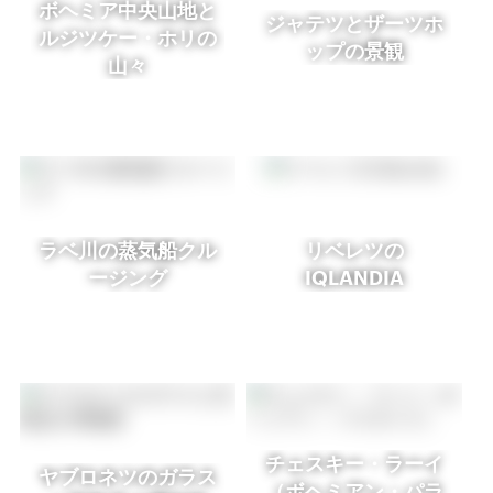
ボヘミア中央山地と
ジャテツとザーツホ
ルジツケー・ホリの
ップの景観
山々
ラベ川の蒸気船クル
リベレツの
ージング
IQLANDIA
チェスキー・ラーイ
ヤブロネツのガラス
（ボヘミアン・パラ