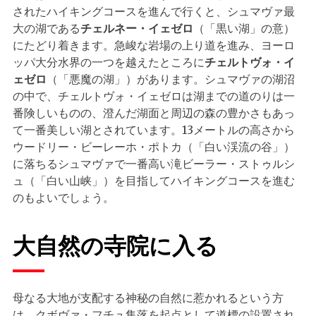
されたハイキングコースを進んで行くと、シュマヴァ最
大の湖である
チェルネー・イェゼロ
（「黒い湖」の意）
にたどり着きます。急峻な岩場の上り道を進み、ヨーロ
ッパ大分水界の一つを越えたところに
チェルトヴォ・イ
ェゼロ
（「悪魔の湖」）があります。シュマヴァの湖沼
の中で、チェルトヴォ・イェゼロは湖までの道のりは一
番険しいものの、澄んだ湖面と周辺の森の豊かさもあっ
て一番美しい湖とされています。13メートルの高さから
ウードリー・ビーレーホ・ポトカ（「白い渓流の谷」）
に落ちるシュマヴァで一番高い滝ビーラー・ストゥルシ
ュ（「白い山峡」）を目指してハイキングコースを進む
のもよいでしょう。
大自然の寺院に入る
母なる大地が支配する神秘の自然に惹かれるという方
は、クボヴァ・フチュ集落を起点として道標の設置され