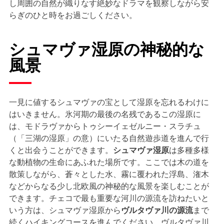
し周囲の自然が織りなす絶妙なドラマを観察しながら安
らぎのひと時をお過ごしください。
シュマヴァ湿原の神秘的な
風景
一見に値するシュマヴァの宝として湿原を忘れるわけに
はいきません。氷河期の最後の名残であるこの湿原に
は、モドラヴァからトゥシーイェゼルニー・スラチュ
（「三湖の湿原」の意）にいたる自然遊歩道を進んで行
くと出会うことができます。
シュマヴァ
湿原
は多種多様
な動植物の生命にあふれた場所です。ここでは木の道を
散策しながら、蒼々とした水、霧に覆われた浮島、潅木
などからなる少し北欧風の神秘的な風景を楽しむことが
できます。チェコで最も重要な河川の源流を訪ねたいと
いう方は、シュマヴァ湿原から
ヴルタヴァ川の源流
まで
続くハイキングコースを進んでください。ヴルタヴァ川