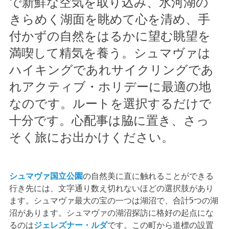
で新鮮な空気を取り込み、氷河湖の
きらめく湖面を眺めて心を清め、手
付かずの自然をはるかに望む眺望を
満喫して精気を養う。シュマヴァは
ハイキングであれサイクリングであ
れアクティブ・ホリデーに最適の地
なのです。ルートを選択するだけで
十分です。心配事は脇に置き、さっ
そく旅にお出かけください。
シュマヴァ国立公園
の自然美に直に触れることができる
行き先には、文字通り数え切れないほどの選択肢があり
ます。シュマヴァ最大の宝の一つは湖沼で、合計5つの湖
沼があります。シュマヴァの湖沼探訪に格好の起点にな
るのは
ジェレズナー・ルダ
です。この町から道標の設置