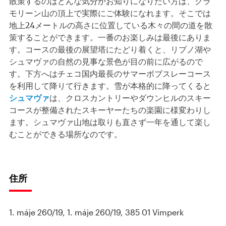
散策するのはどんな気分かお知りになりたい方は、クラ
モリーン山の頂上で実際にご体験になれます。そこでは
地上24メートルの高さに位置している木々の間の道を散
策することができます。一番のお楽しみは最後にありま
す。コースの最後の展望塔にたどり着くと、リプノ湖や
シュマヴァの自然の見事な景色が目の前に広がるので
す。下方へはチェコ国内最長のサマーボブスレーコース
を利用して降りて行きます。雪が本格的に降ってくると
シュマヴァ
は、クロスカントリーやダウンヒルのスキー
コースが整備されたスキーヤーたちの楽園に様変わりし
ます。シュマヴァ山地は取りも直さず一年を通して楽し
むことができる場所なのです。
住所
1. máje 260/19, 1. máje 260/19, 385 01 Vimperk