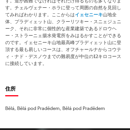
す。道が困難でなければそれだけ得るものも多くなりま
す。チェルヴェナー・ホラに登って周囲の自然を見回し
てみればわかります。ここからは
イェセニーキ
山地全
体、プラディェット山、クラーリツキー・スニェジュニ
ーク、それに非常に個性的な産業建築であるドロウヘ
ー・ストラーニェ揚水発電所をみはるかすことができる
のです。イェセニーキ山地最高峰プラディェット山に登
頂する最も易しいコースは、オフチャールナからコウテ
ィ・ナド・デスノウまでの難易度が中位の12キロコース
に接続しています。
住所
Bělá, Bělá pod Pradědem, Bělá pod Pradědem