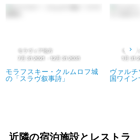
モラヴィア地方
モラヴ
7月 31 2021
-
12月 31 2031
1月 31 
モラフスキー・クルムロフ城
ヴァルチ
の「スラヴ叙事詩」
国ワインサロ
近隣の宿泊施設とレストラ