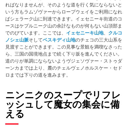
ればなりませんが、そのような道を行く気にならないと
いう方もラムゾヴァーからロープウェイをご利用になれ
ばシェラーク山に到達できます。イェセニーキ街道のコ
ースはケプルニーク山の余計なものが何もない山頂部ま
でのびています。ここでは、
イェセニーキ山地
、
クルコ
ノシェ山脈
そして
ベスキディ山地
のチェコの三大山系を
見渡すことができます。この見事な景観を満喫なさった
ら、三国の国境地点まで続く下り坂を進んでください。
道のりが単調にならないようヴジェソヴァー・ストゥダ
ーンカまでは上り、麓のチェルヴェノホルスケー・セド
ロまでは下りの道を進みます。
ニンニクのスープでリフレ
ッシュして魔女の集会に備
える