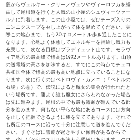
麓からヴェルキー・クリーノヴェツやヴィーロフカを経
由して尾根道を行くと人気の山小屋のシュヴィーツァー
ルナに到着します。この山小屋では、ぜひチーズ入りの
ニンニクスープを召し上がって体を温めてください。実
際この地点まで、もう20キロメートル歩き通したことに
なります。心地よく休憩してエネルギーを補給し気力も
充実して、次なる目標はプラディェット山です。モラヴ
ィア地方の最高峰で標高は1492メートルあります。山頂
の送電塔の高さを加味すると、すでにこの時点でチェコ
共和国全体で標高の最も高い地点に立っていることにな
ります。次に行くのはペトロヴィ・カメニ（「ペトルの
石場」の意）で、伝説によると魔女の集会が行われたと
いう場所です。運よく誰も魔女にさらわれなかった場合
は先に進みます。尾根の中でも最も露顕が進んでいる部
分を進みます。何もない平らな地にあるコースには方向
を正しく把握できるように棒を立ててあります。それで
も所定のコースに沿って十分に注意して道を進んでくだ
さい。すぐそばに雪崩が起きやすい傾斜があるからで
す。少しばかりのスリルを味わう価値はあります。クロ