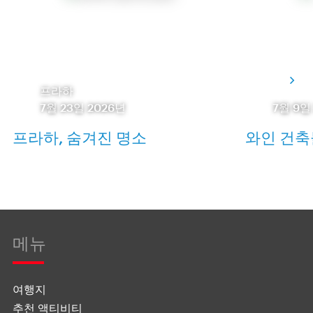
프라하
7월 23일 2026년
7월 9일
프라하, 숨겨진 명소
와인 건축
메뉴
여행지
추천 액티비티