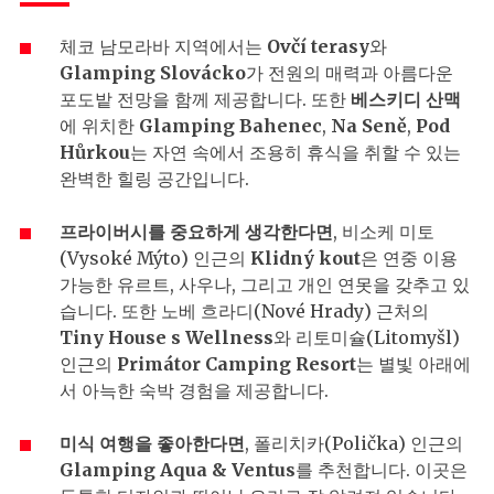
체코 남모라바 지역에서는
Ovčí terasy
와
Glamping Slovácko
가 전원의 매력과 아름다운
포도밭 전망을 함께 제공합니다. 또한
베스키디
산맥
에 위치한
Glamping Bahenec
,
Na Seně
,
Pod
Hůrkou
는 자연 속에서 조용히 휴식을 취할 수 있는
완벽한 힐링 공간입니다.
프라이버시를
중요하게
생각한다면
, 비소케 미토
(Vysoké Mýto) 인근의
Klidný kout
은 연중 이용
가능한 유르트, 사우나, 그리고 개인 연못을 갖추고 있
습니다. 또한 노베 흐라디(Nové Hrady) 근처의
Tiny House s Wellness
와 리토미슐(Litomyšl)
인근의
Primátor Camping Resort
는 별빛 아래에
서 아늑한 숙박 경험을 제공합니다.
미식
여행을
좋아한다면
, 폴리치카(Polička) 인근의
Glamping Aqua & Ventus
를 추천합니다. 이곳은