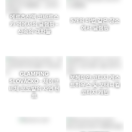
에르츠산맥 코바르스
5개의 마법 같은 장소
카 역에서의 글램핑 –
에서 글램핑
산속의 객차들
GLAMPING
보헤미안 코티지 게스
SLOVÁCKO - 체이코
트하우스 및 보태니컬
비체 포도밭의 자연 텐
코티지 캐빈
트