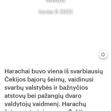
kovas 6 2023
Harachai buvo viena iš svarbiausių
Čekijos bajorų šeimų, vaidinusi
svarbų valstybės ir bažnyčios
atstovų bei pažangių dvaro
valdytojų vaidmenį. Harachų