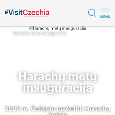
Harachų metų inauguracija
Harachų metų
inauguracija
2023 m. Čekijoje paskelbti Harachų
metais