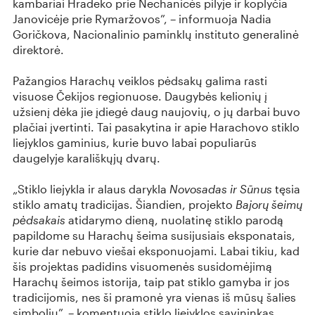
kambariai Hradeko prie Nechanicės pilyje ir koplyčia
Janovicėje prie Rymaržovos”, – informuoja Nadia
Goričkova, Nacionalinio paminklų instituto generalinė
direktorė.
Pažangios Harachų veiklos pėdsakų galima rasti
visuose Čekijos regionuose. Daugybės kelionių į
užsienį dėka jie įdiegė daug naujovių, o jų darbai buvo
plačiai įvertinti. Tai pasakytina ir apie Harachovo stiklo
liejyklos gaminius, kurie buvo labai populiarūs
daugelyje karališkųjų dvarų.
„Stiklo liejykla ir alaus darykla
Novosadas ir Sūnus
tęsia
stiklo amatų tradicijas. Šiandien, projekto
Bajorų šeimų
pėdsakais
atidarymo dieną, nuolatinę stiklo parodą
papildome su Harachų šeima susijusiais eksponatais,
kurie dar nebuvo viešai eksponuojami. Labai tikiu, kad
šis projektas padidins visuomenės susidomėjimą
Harachų šeimos istorija, taip pat stiklo gamyba ir jos
tradicijomis, nes ši pramonė yra vienas iš mūsų šalies
simbolių”, – komentuoja stiklo liejyklos savininkas