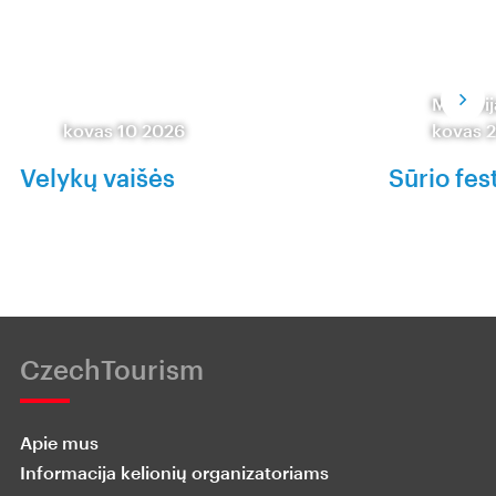
Moravija
kovas 10 2026
kovas 
Velykų vaišės
Sūrio fes
CzechTourism
Apie mus
Informacija kelionių organizatoriams