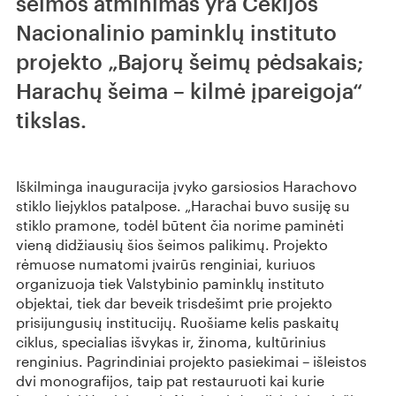
šeimos atminimas yra Čekijos
Nacionalinio paminklų instituto
projekto „Bajorų šeimų pėdsakais;
Harachų šeima – kilmė įpareigoja“
tikslas.
Iškilminga inauguracija įvyko garsiosios Harachovo
stiklo liejyklos patalpose. „Harachai buvo susiję su
stiklo pramone, todėl būtent čia norime paminėti
vieną didžiausių šios šeimos palikimų. Projekto
rėmuose numatomi įvairūs renginiai, kuriuos
organizuoja tiek Valstybinio paminklų instituto
objektai, tiek dar beveik trisdešimt prie projekto
prisijungusių institucijų. Ruošiame kelis paskaitų
ciklus, specialias išvykas ir, žinoma, kultūrinius
renginius. Pagrindiniai projekto pasiekimai – išleistos
dvi monografijos, taip pat restauruoti kai kurie