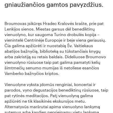
gniaužiančios gamtos pavyzdžius.
Broumovas įsikūręs Hradec Kralovės krašte, prie pat
Lenkijos sienos. Miestas garsus dėl benediktinų
vienuolyno, kur saugoma Turino drobulės kopija –
vienintelė Centrinėje Europoje ir beje viena geriausių.
Čia galima apžiūrėti ir nuostabią Šv. Vaitiekaus
abatijos bažnyčią, biblioteką su tūkstančiais knygų
arba zakristiją su retais baldais. Dideliuose Broumovo
vienuolyno rūsiuose taip pat galima pamatyti kelių
šimtmečių senumo mumijas iš netoliese esančios
Vamberko bažnyčios kriptos.
Vienuolyne vyksta įdomūs renginiai, koncertai ir
parodos, vyno degustacijos benediktinų rūsiuose, taip
pat rytinės meditacijos. Patį vienuolyną galima
apžiūrėti ne tik klasikinės ekskursijos metu.
Alternatyvūs maršrutai apima vienuolyno lankymą
sutemus arba kasdien neprieinamų vietų lankymą,