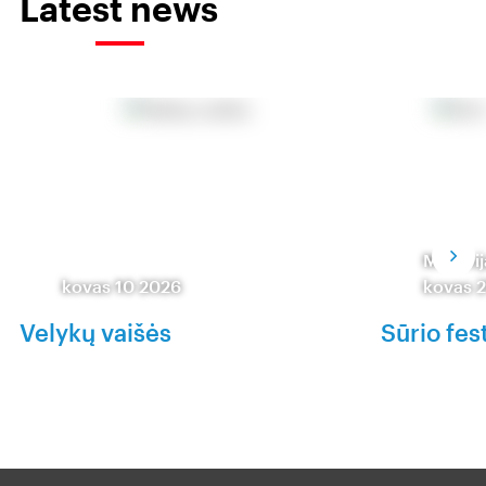
Latest news
Moravija
kovas 10 2026
kovas 
Velykų vaišės
Sūrio fes