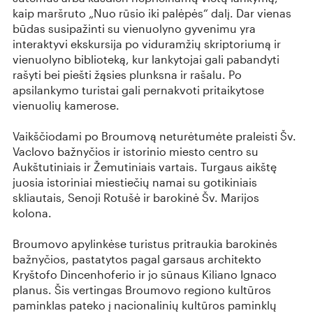
kaip maršruto „Nuo rūsio iki palėpės“ dalį. Dar vienas
būdas susipažinti su vienuolyno gyvenimu yra
interaktyvi ekskursija po viduramžių skriptoriumą ir
vienuolyno biblioteką, kur lankytojai gali pabandyti
rašyti bei piešti žąsies plunksna ir rašalu. Po
apsilankymo turistai gali pernakvoti pritaikytose
vienuolių kamerose.
Vaikščiodami po Broumovą neturėtumėte praleisti Šv.
Vaclovo bažnyčios ir istorinio miesto centro su
Aukštutiniais ir Žemutiniais vartais. Turgaus aikštę
juosia istoriniai miestiečių namai su gotikiniais
skliautais, Senoji Rotušė ir barokinė Šv. Marijos
kolona.
Broumovo apylinkėse turistus pritraukia barokinės
bažnyčios, pastatytos pagal garsaus architekto
Kryštofo Dincenhoferio ir jo sūnaus Kiliano Ignaco
planus. Šis vertingas Broumovo regiono kultūros
paminklas pateko į nacionalinių kultūros paminklų