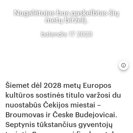
Nugalėtojas bus paskelbtas šių
metų birželį.
balandis 17 2023
Šiemet dėl 2028 metų Europos
kultūros sostinės titulo varžosi du
nuostabūs Čekijos miestai –
Broumovas ir Česke Budejovicai.
Septynis tūkstančius gyventojų