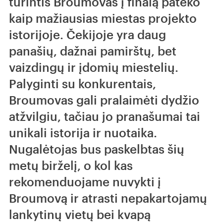
turintis Broumovas į finalą pateko
kaip mažiausias miestas projekto
istorijoje. Čekijoje yra daug
panašių, dažnai pamirštų, bet
vaizdingų ir įdomių miestelių.
Palyginti su konkurentais,
Broumovas gali pralaimėti dydžio
atžvilgiu, tačiau jo pranašumai tai
unikali istorija ir nuotaika.
Nugalėtojas bus paskelbtas šių
metų birželį, o kol kas
rekomenduojame nuvykti į
Broumovą ir atrasti nepakartojamų
lankytinų vietų bei kvapą