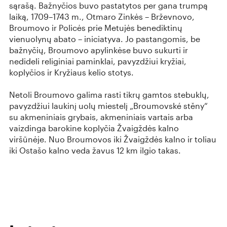
sąrašą. Bažnyčios buvo pastatytos per gana trumpą
laiką, 1709–1743 m., Otmaro Zinkės – Brževnovo,
Broumovo ir Policės prie Metujės benediktinų
vienuolynų abato – iniciatyva. Jo pastangomis, be
bažnyčių, Broumovo apylinkėse buvo sukurti ir
nedideli religiniai paminklai, pavyzdžiui kryžiai,
koplyčios ir Kryžiaus kelio stotys.
Netoli Broumovo galima rasti tikrų gamtos stebuklų,
pavyzdžiui laukinį uolų miestelį „Broumovské stěny“
su akmeniniais grybais, akmeniniais vartais arba
vaizdinga barokine koplyčia Žvaigždės kalno
viršūnėje. Nuo Broumovos iki Žvaigždės kalno ir toliau
iki Ostašo kalno veda žavus 12 km ilgio takas.