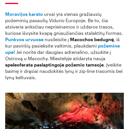
Moravijos karsto
urvai yra vienas gražiausių
požeminių pasaulių Vidurio Europoje. Be to, čia
atsiveria anksčiau neprieinamos ir uždaros trasos,
kuriose išvysite kvapą gniaužiančias stalaktitų formas.
Punkvos urvuose
nusileisite į
Macochos bedugnę
, iš
kur paviršių pasieksite valtimis, plaukdami
požemine
upe!
Jei norite dar daugiau adrenalino, užsukite į
Ostrovą u Macochy. Miestelyje atidaryta nauja
speleoferata paslaptingoje požemio tamsoje
. Įveikite
baimę ir drąsiai naudokitės lynų ir zip-line trasomis bei
lynų keltuvais.