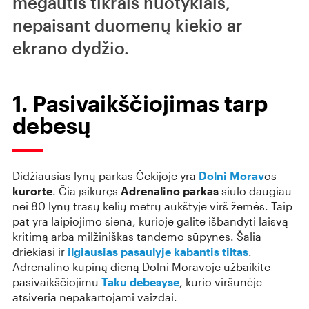
mėgautis tikrais nuotykiais,
nepaisant duomenų kiekio ar
ekrano dydžio.
1. Pasivaikščiojimas tarp
debesų
Didžiausias lynų parkas Čekijoje yra
Dolni Morav
os
kurorte
. Čia įsikūręs
Adrenalino parkas
siūlo daugiau
nei 80 lynų trasų kelių metrų aukštyje virš žemės. Taip
pat yra laipiojimo siena, kurioje galite išbandyti laisvą
kritimą arba milžiniškas tandemo sūpynes. Šalia
driekiasi ir
ilgiausias pasaulyje kabantis tiltas
.
Adrenalino kupiną dieną Dolni Moravoje užbaikite
pasivaikščiojimu
Taku debesyse
, kurio viršūnėje
atsiveria nepakartojami vaizdai.