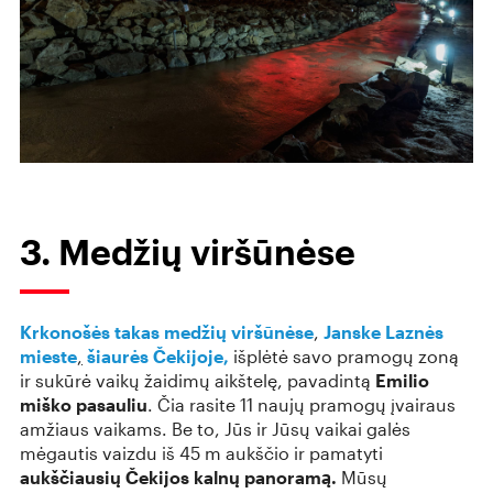
3. Medžių viršūnėse
Krkonošės takas medžių viršūnėse
,
Janske Laznės
mieste
,
šiaurės Čekijoje,
išplėtė savo pramogų zoną
ir sukūrė vaikų žaidimų aikštelę, pavadintą
Emilio
miško pasauliu
. Čia rasite 11 naujų pramogų įvairaus
amžiaus vaikams. Be to, Jūs ir Jūsų vaikai galės
mėgautis vaizdu iš 45 m aukščio ir pamatyti
aukščiausių Čekijos kalnų panoramą.
Mūsų