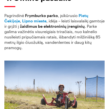
Pagrindinė
Frymburko parko
, įsikūrusio
Pietų
Čekijoje
,
Lipno mieste
, idėja – leisti laisvalaikį gamtoje
ir grįžti į
žaidimus be elektroninių įrenginių
. Parke
galima važinėtis visureigiais triračiais, nuo kalnelio
nusileisti pripučiamais ratais, išbandyti milžinišką 85
metrų ilgio čiuožuklą, vandenlentes ir daug kitų
pramogų.