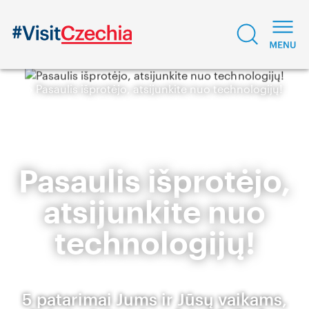
Pasaulis išprotėjo, atsijunkite nuo technologijų!
Pasaulis išprotėjo,
atsijunkite nuo
technologijų!
5 patarimai Jums ir Jūsų vaikams,