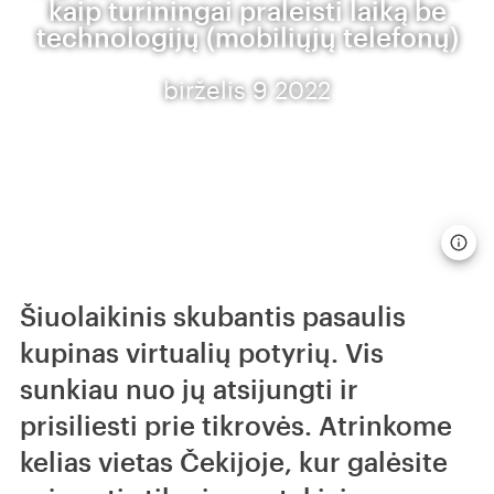
kaip turiningai praleisti laiką be
technologijų (mobiliųjų telefonų)
birželis 9 2022
Šiuolaikinis skubantis pasaulis
kupinas virtualių potyrių. Vis
sunkiau nuo jų atsijungti ir
prisiliesti prie tikrovės. Atrinkome
kelias vietas Čekijoje, kur galėsite