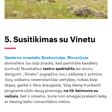
5. Susitikimas su Vinetu
Vesterno miestelio
Boskovicėje
,
Moravijoje
atmosfera Jus taip įtrauks, kad pamiršite kasdienį
šurmulį! Nuostabus
teatro spektaklis
po atviru
dangumi ,,Vinetu“ sugrąžins Jus į vaikystę ir primins
Jūsų vaikams nesenstančias vertybes, tokias kaip
drąsa, garbė ir tikra draugystė. Visą dieną trunkanti
programa siūlo daug pramogų
ne tik šeimoms su
vaikais
, bet ir visiems, kurie nori smagiai praleisti laiką
ar tiesiog ieško romantiškos vietos.