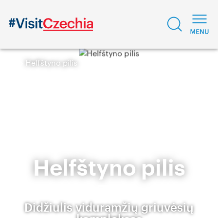
Helfštyno pilis
Helfštyno pilis
Didžiulis viduramžių griuvėsių