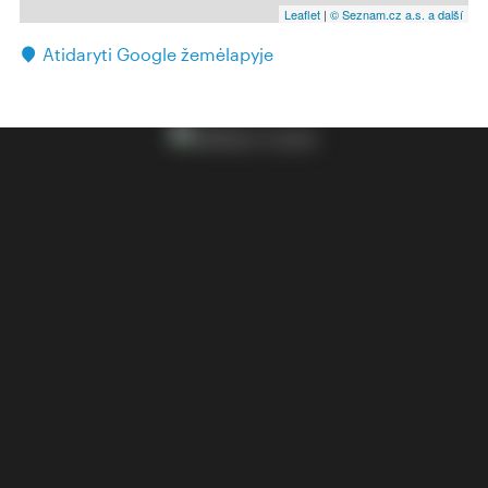
Leaflet
|
© Seznam.cz a.s. a další
Atidaryti Google žemėlapyje