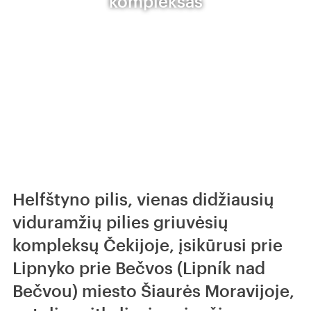
kompleksas
Helfštyno pilis, vienas didžiausių
viduramžių pilies griuvėsių
kompleksų Čekijoje, įsikūrusi prie
Lipnyko prie Bečvos (Lipník nad
Bečvou) miesto Šiaurės Moravijoje,