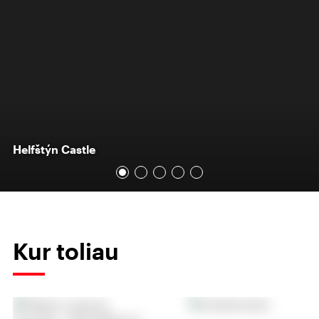
Helfštýn Castle
Kur toliau