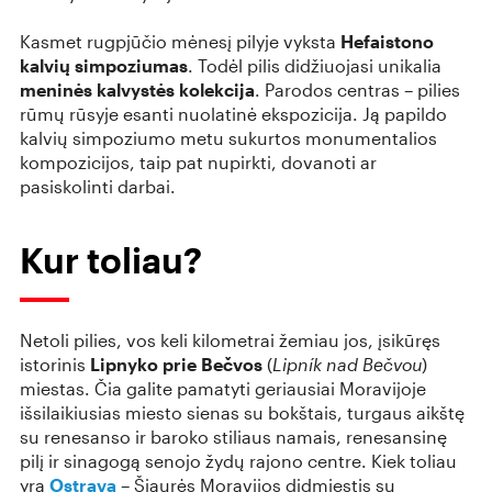
Kasmet rugpjūčio mėnesį pilyje vyksta
Hefaistono
kalvių simpoziumas
. Todėl pilis didžiuojasi unikalia
meninės kalvystės kolekcija
. Parodos centras – pilies
rūmų rūsyje esanti nuolatinė ekspozicija. Ją papildo
kalvių simpoziumo metu sukurtos monumentalios
kompozicijos, taip pat nupirkti, dovanoti ar
pasiskolinti darbai.
Kur toliau?
Netoli pilies, vos keli kilometrai žemiau jos, įsikūręs
istorinis
Lipnyko prie Bečvos
(
Lipník nad Bečvou
)
miestas. Čia galite pamatyti geriausiai Moravijoje
išsilaikiusias miesto sienas su bokštais, turgaus aikštę
su renesanso ir baroko stiliaus namais, renesansinę
pilį ir sinagogą senojo žydų rajono centre. Kiek toliau
yra
Ostrava
– Šiaurės Moravijos didmiestis su