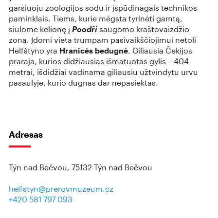
garsiuoju zoologijos sodu ir įspūdinagais technikos
paminklais. Tiems, kurie mėgsta tyrinėti gamtą,
siūlome kelionę į
Poodří
saugomo kraštovaizdžio
zoną. Įdomi vieta trumpam pasivaikščiojimui netoli
Helfštyno yra
Hranicės bedugnė
. Giliausia Čekijos
praraja, kurios didžiausias išmatuotas gylis – 404
metrai, išdidžiai vadinama giliausiu užtvindytu urvu
pasaulyje, kurio dugnas dar nepasiektas.
Adresas
Týn nad Bečvou, 75132 Týn nad Bečvou
helfstyn@prerovmuzeum.cz
+420 581 797 093