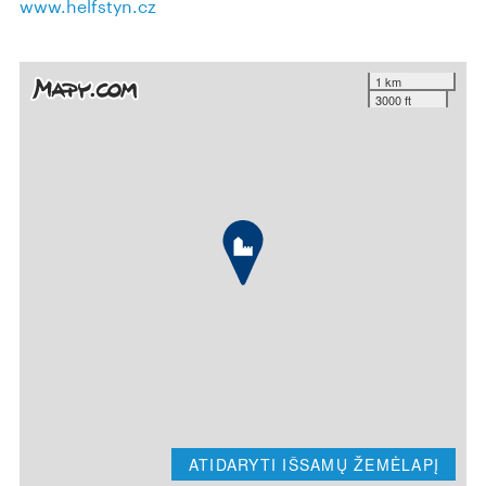
www.helfstyn.cz
1 km
3000 ft
ATIDARYTI IŠSAMŲ ŽEMĖLAPĮ