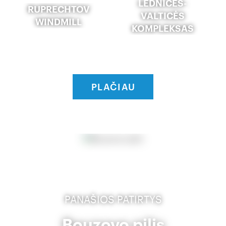
LEDNICĖS-
RUPRECHTOV
VALTICĖS
WINDMILL
KOMPLEKSAS
PLAČIAU
PANAŠIOS PATIRTYS
Bouzovo pilis