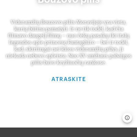
Viduramžių Bouzovo pilis Moravijoje yra vieta,
kurią būtina pamatyti. Ir ne tik todėl, kad čia
filmavo daugelį filmų – nuo čekų pasakų iki italų
legendos apie princesę Fantaghiro – bet ir todėl,
kad, skirtingai nei kitos viduramžių pilys, ji
niekada nebuvo apleista. Nuo XV amžiaus pabaigos
pilis buvo kryžiuočių rankose.
ATRASKITE