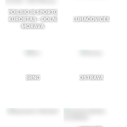
POILSIO IR SPORTO
KURORTAS – DOLNÍ
LUHAČOVICĖS
MORAVA
BRNO
OSTRAVA