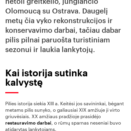
netoli greitkelio, jungiančio
Olomoucą su Ostrava. Daugelį
metų čia vyko rekonstrukcijos ir
konservavimo darbai, tačiau dabar
pilis pilnai paruošta turistiniam
sezonui ir laukia lankytojų.
Kai istorija sutinka
kalvystę
Pilies istorija siekia XIII a. Keitėsi jos savininkai, bėgant
metams pilis sunyko, o galiausiai XIX amžiuje ji virto
griuvėsiais. XX amžiaus pradžioje prasidėjo
restauravimo darbai
, o rūmų sparnas neseniai buvo
atidarytas lankytojams.