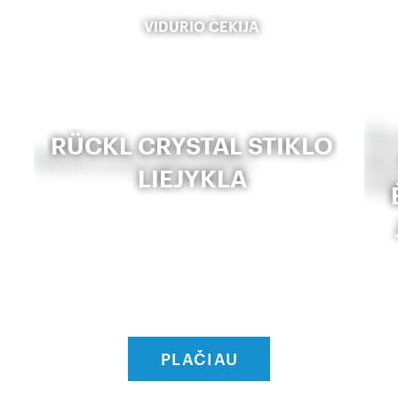
VIDURIO ČEKIJA
RÜCKL CRYSTAL STIKLO
LIEJYKLA
PLAČIAU