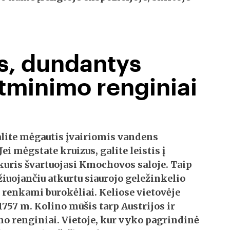
s, dundantys
atminimo renginiai
lite mėgautis įvairiomis vandens
 Jei mėgstate kruizus, galite leistis į
 kuris švartuojasi Kmochovos saloje. Taip
ažiuojančiu atkurtu siaurojo geležinkelio
vo renkami
burokėliai
. Keliose vietovėje
 1757 m.
Kolino mūšis
tarp Austrijos ir
o renginiai. Vietoje, kur vyko pagrindinė