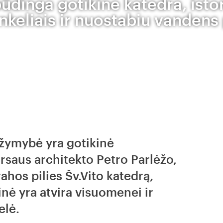
pūdinga gotikine katedra, istor
nkeliais ir nuostabiu vandens
įžymybė yra gotikinė
rsaus architekto Petro Parlėžo,
rahos pilies Šv.Vito katedrą,
nė yra atvira visuomenei ir
elė.