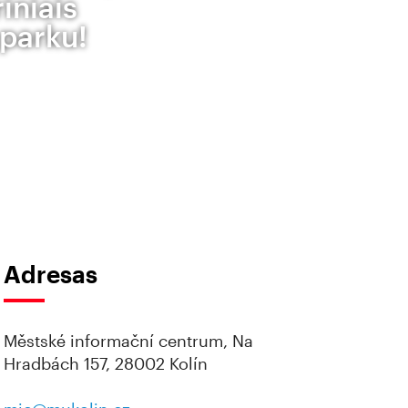
iniais
 parku!
Adresas
Městské informační centrum, Na
Hradbách 157, 28002 Kolín