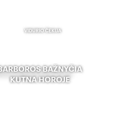
VIDURIO ČEKIJA
BARBOROS BAŽNYČIA
KUTNA HOROJE