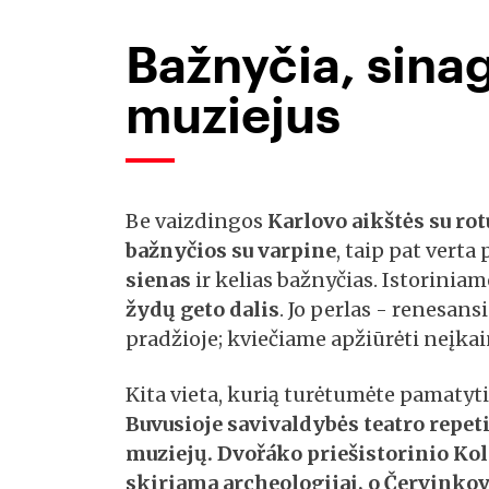
Bažnyčia, sinag
muziejus
Be vaizdingos
Karlovo aikštės
su rot
bažnyčios su varpine
, taip pat verta
sienas
ir kelias bažnyčias. Istoriniam
žydų geto dalis
. Jo perlas - renesans
pradžioje; kviečiame apžiūrėti neįkai
Kita vieta, kurią turėtumėte pamatyti
Buvusioje savivaldybės teatro repeti
muziejų.
Dvořáko priešistorinio Ko
skiriama archeologijai, o
Červinko