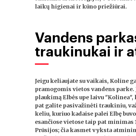
laikų higienai ir kūno priežiūrai
.
Vandens parka
traukinukai ir 
Jeigu keliaujate su vaikais,
Koline
ga
pramogomis vietos
vandens parke
.
plaukimą Elbės upe laivu "Kolinea
",
pat galite pasivažinėti traukiniu, v
keliu, kuriuo kadaise palei Elbę bu
esančiose vietose taip pat minimas
Prūsijos; čia kasmet vyksta atminim