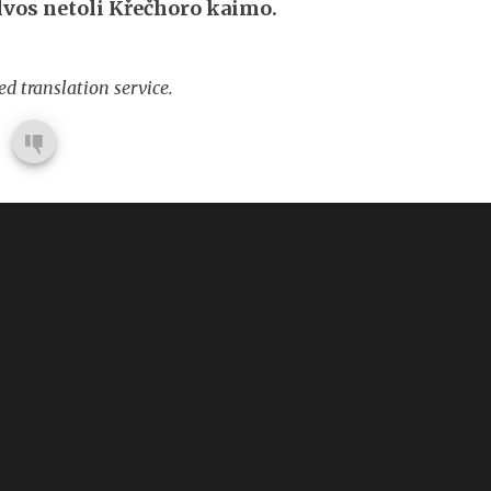
lvos netoli Křečhoro kaimo
.
d translation service.