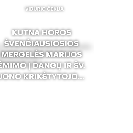
VIDURIO ČEKIJA
KUTNA HOROS
ŠVENČIAUSIOSIOS
MERGELĖS MARIJOS
ĖMIMO Į DANGŲ IR ŠV.
JONO KRIKŠTYTOJO…