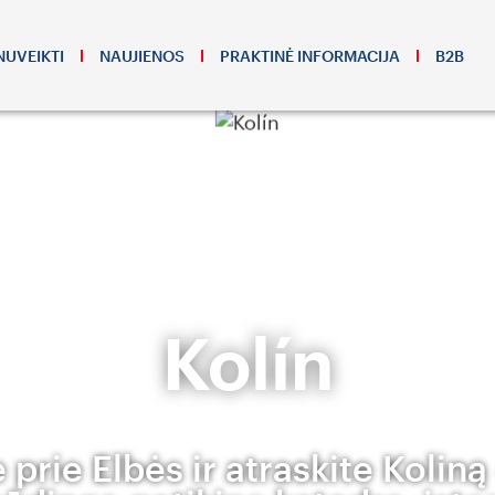
NUVEIKTI
NAUJIENOS
PRAKTINĖ INFORMACIJA
B2B
Kolín
 prie Elbės ir atraskite Koliną