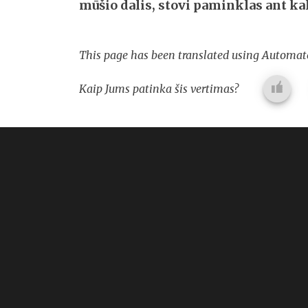
mūšio dalis, stovi paminklas
ant ka
This page has been translated using Automate
Kaip Jums patinka šis vertimas?