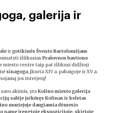
oga, galerija ir
uše
ir
gotikinės Švento Bartolomėjaus
 pamatyti išlikusias
Prašovnos bastiono
e miesto centre taip pat išlikusi didžioji
inė
sinagoga
, įkurta XIV a. pabaigoje ir XV a.
nojamą jos interjerą!
 savo akimis, yra
Kolino miesto galerija
cijų salėje įsikūręs
Kolinas
ir keletas
lino muziejuje
daugiausia dėmesio
vo name
įrengtoje ekspozicijoje, skirtoje