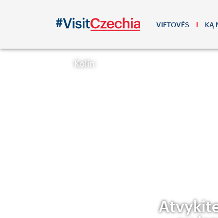
VIETOVĖS
KĄ 
Kolín
Atvykite