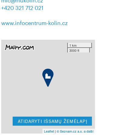
mic@mukolin.cz
+420 321 712 021
www.infocentrum-kolin.cz
1 km
3000 ft
ATIDARYTI IŠSAMŲ ŽEMĖLAPĮ
Leaflet
|
© Seznam.cz a.s. a další