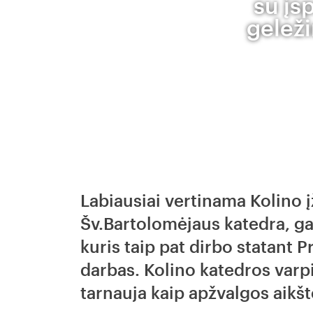
su įs
geleži
Labiausiai vertinama Kolino 
Šv.Bartolomėjaus katedra, ga
kuris taip pat dirbo statant P
darbas. Kolino katedros varpi
tarnauja kaip apžvalgos aikšt