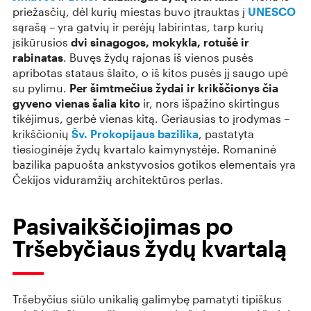
priežasčių, dėl kurių miestas buvo įtrauktas į
UNESCO
sąrašą – yra gatvių ir perėjų labirintas, tarp kurių
įsikūrusios
dvi sinagogos, mokykla, rotušė ir
rabinatas
. Buvęs žydų rajonas iš vienos pusės
apribotas stataus šlaito, o iš kitos pusės jį saugo upė
su pylimu.
Per šimtmečius žydai ir krikščionys čia
gyveno vienas šalia kito
ir, nors išpažino skirtingus
tikėjimus, gerbė vienas kitą. Geriausias to įrodymas –
krikščionių
Šv. Prokopijaus bazilika
, pastatyta
tiesioginėje žydų kvartalo kaimynystėje. Romaninė
bazilika papuošta ankstyvosios gotikos elementais yra
Čekijos viduramžių architektūros perlas.
Pasivaikščiojimas po
Tršebyčiaus žydų kvartalą
Tršebyčius siūlo unikalią galimybę pamatyti tipiškus