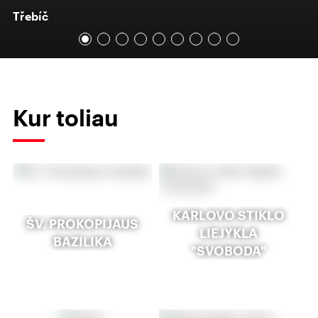
Třebíč
Kur toliau
KARLOVO STIKLO
ŠV. PROKOPIJAUS
LIEJYKLA
BAZILIKA
"SVOBODA"