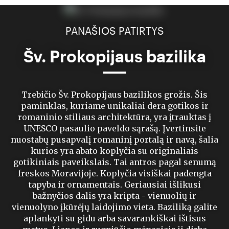
PANAŠIOS PATIRTYS
Šv. Prokopijaus bazilika
Trebičio Šv. Prokopijaus bazilikos grožis. Šis
paminklas, kuriame unikaliai dera gotikos ir
romaninio stiliaus architektūra, yra įtrauktas į
UNESCO pasaulio paveldo sąrašą. Įvertinsite
nuostabų pusapvalį romaninį portalą ir navą, šalia
kurios yra abato koplyčia su originaliais
gotikiniais paveikslais. Tai antros pagal senumą
freskos Moravijoje. Koplyčia visiškai padengta
tapyba ir ornamentais. Geriausiai išlikusi
bažnyčios dalis yra kripta - vienuolių ir
vienuolyno įkūrėjų laidojimo vieta. Baziliką galite
aplankyti su gidu arba savarankiškai ištisus