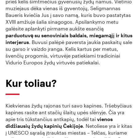
prieš kelis šimtmečius gyvenusių žydų namus. Vietinio
muziejaus dėka vienas iš gyventojų, Seligmannas
Baueris kviečia Jus į savo namą, kuris buvo pastatytas
XVIII amžiuje šalia sinagogos. Apsilankymo metu
galėsite aplankyti pirmame aukšte esančią
parduotuvę su senoviniais baldais, miegamąjį ir kitus
interjerus
. Buvusi palėpė paversta jaukia paskaitų sale
su garso ir vaizdo įranga. Kelis kartus per metus,
švenčių progomis, virtuvėje patiekiami tradiciniai
Vidurio Europos žydų virtuvės patiekalai.
Kur toliau?
Kiekvienas žydų rajonas turi savo kapines. Tršebyčiaus
kapines rasite ant stačių šlaitų upės slėnyje. Čia yra
apie tris tūkstančius antkapių, todėl tai
vienos
didžiausių žydų kapinių Čekijoje
. Netoliese yra ir kitas
į UNESCO sąrašą įtrauktas miestas – Telčas, kuriame