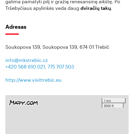
galima pamatyti pilį ir gražią renesansinę aikštę. Po
Tršebyčiaus apylinkės veda daug
dviračių takų
.
Adresas
Soukopova 139, Soukopova 139, 674 01 Třebíč
info@mkstrebic.cz
+420 568 610 021, 775 707 503
http://www.visittrebic.eu
1 km
3000 ft