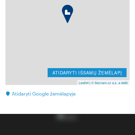
ATIDARYTI IŠSAMŲ ŽEMĖLAPĮ
Leaflet
|
© Seznam.cz a.s. a další
Atidaryti Google žemėlapyje