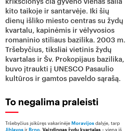
krikščionys čia gyveno vienas šalia
kito taikoje ir santarvėje. Iki šių
dienų išliko miesto centras su žydų
kvartalu, kapinėmis ir vėlyvosios
romaninio stiliaus bazilika. 2003 m.
Tršebyčius, tiksliai vietinis žydų
kvartalas ir Šv. Prokopijaus bazilika,
buvo įtraukti į UNESCO Pasaulio
kultūros ir gamtos paveldo sąrašą.
To negalima praleisti
Tršebyčius įsikūręs vakarinėje
Moravijos
dalyje, tarp
Jihlavos
ir
Brno
.
Vaizdingas žydų kvartalas
– viena iš