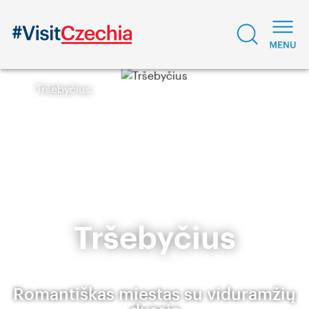
Tršebyčius
Tršebyčius
Romantiškas miestas su viduramžių