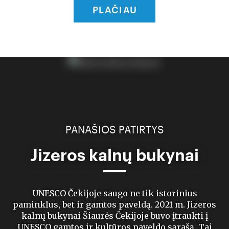
PLAČIAU
PANAŠIOS PATIRTYS
Jizeros kalnų bukynai
UNESCO Čekijoje saugo ne tik istorinius
paminklus, bet ir gamtos paveldą. 2021 m. Jizeros
kalnų bukynai Šiaurės Čekijoje buvo įtraukti į
UNESCO gamtos ir kultūros paveldo sąrašą. Tai