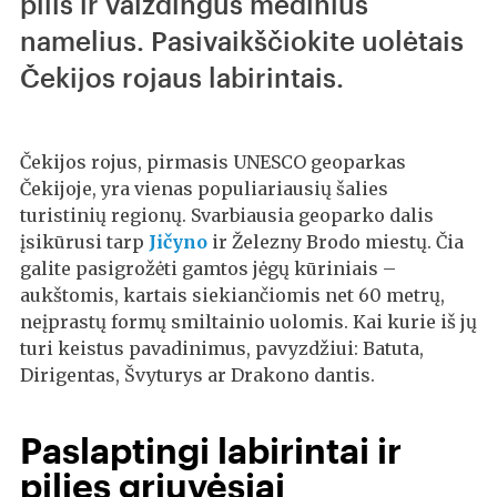
pilis ir vaizdingus medinius
namelius. Pasivaikščiokite uolėtais
Čekijos rojaus labirintais.
Čekijos rojus, pirmasis UNESCO geoparkas
Čekijoje, yra vienas populiariausių šalies
turistinių regionų. Svarbiausia geoparko dalis
įsikūrusi tarp
Jičyno
ir Železny Brodo miestų. Čia
galite pasigrožėti gamtos jėgų kūriniais –
aukštomis, kartais siekiančiomis net 60 metrų,
neįprastų formų smiltainio uolomis. Kai kurie iš jų
turi keistus pavadinimus, pavyzdžiui: Batuta,
Dirigentas, Švyturys ar Drakono dantis.
Paslaptingi labirintai ir
pilies griuvėsiai