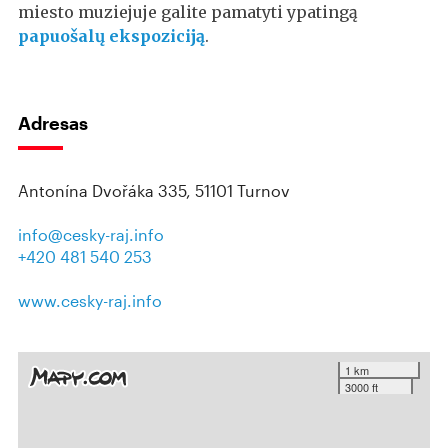
miesto muziejuje galite pamatyti ypatingą
papuošalų ekspoziciją
.
Adresas
Antonína Dvořáka 335, 51101 Turnov
info@cesky-raj.info
+420 481 540 253
www.cesky-raj.info
1 km
3000 ft