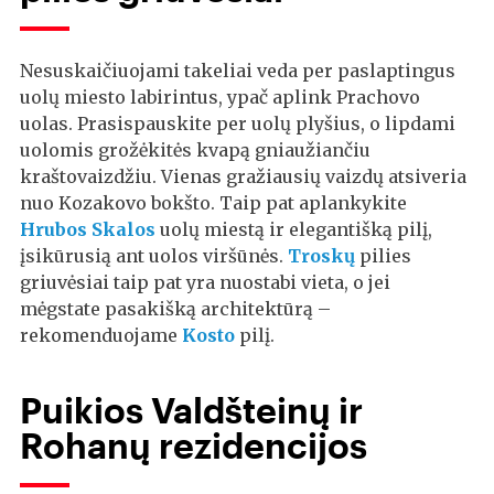
Nesuskaičiuojami takeliai veda per paslaptingus
uolų miesto labirintus, ypač aplink Prachovo
uolas. Prasispauskite per uolų plyšius, o lipdami
uolomis grožėkitės kvapą gniaužiančiu
kraštovaizdžiu. Vienas gražiausių vaizdų atsiveria
nuo Kozakovo bokšto. Taip pat aplankykite
Hrubos Skalos
uolų miestą ir elegantišką pilį,
įsikūrusią ant uolos viršūnės.
Troskų
pilies
griuvėsiai taip pat yra nuostabi vieta, o jei
mėgstate pasakišką architektūrą –
rekomenduojame
Kosto
pilį.
Puikios Valdšteinų ir
Rohanų rezidencijos