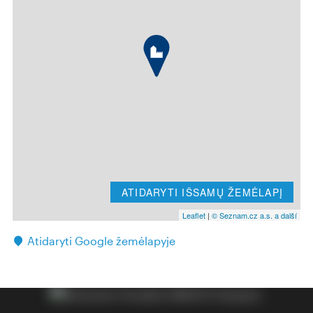
ATIDARYTI IŠSAMŲ ŽEMĖLAPĮ
Leaflet
|
© Seznam.cz a.s. a další
Atidaryti Google žemėlapyje