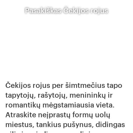
Pasakiškas Čekijos rojus
Čekijos rojus per šimtmečius tapo
tapytojų, rašytojų, menininkų ir
romantikų mėgstamiausia vieta.
Atraskite neįprastų formų uolų
miestus, tankius pušynus, didingas