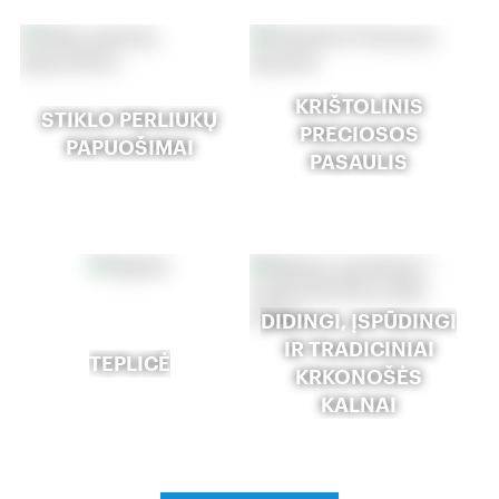
KRIŠTOLINIS
STIKLO PERLIUKŲ
PRECIOSOS
PAPUOŠIMAI
PASAULIS
DIDINGI, ĮSPŪDINGI
IR TRADICINIAI
TEPLICĖ
KRKONOŠĖS
KALNAI