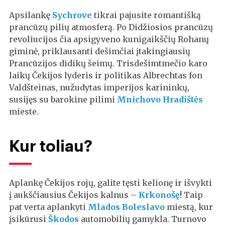
Apsilankę
Sychrove
tikrai pajusite romantišką
prancūzų pilių atmosferą. Po Didžiosios prancūzų
revoliucijos čia apsigyveno kunigaikščių Rohanų
giminė, priklausanti dešimčiai įtakingiausių
Prancūzijos didikų šeimų. Trisdešimtmečio karo
laikų Čekijos lyderis ir politikas Albrechtas fon
Valdšteinas, nužudytas imperijos karininkų,
susijęs su barokine pilimi
Mnichovo Hradištės
mieste.
Kur toliau?
Aplankę Čekijos rojų, galite tęsti kelionę ir išvykti
į aukščiausius Čekijos kalnus –
Krkonošę
! Taip
pat verta aplankyti
Mlados Boleslavo
miestą, kur
įsikūrusi
Škodos
automobilių gamykla. Turnovo