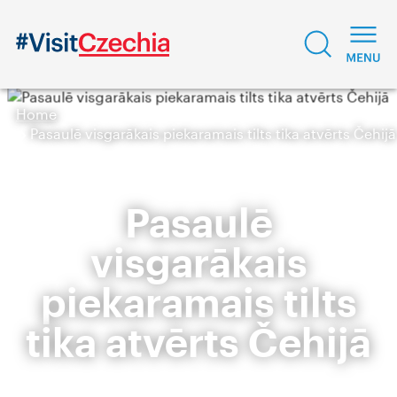
Home
Pasaulē visgarākais piekaramais tilts tika atvērts Čehijā
Pasaulē
visgarākais
piekaramais tilts
tika atvērts Čehijā