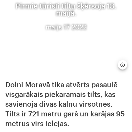
Pirmie tūristi tiltu šķērsoja 13.
maijā.
maijs 17 2022
Dolni Moravā tika atvērts pasaulē
visgarākais piekaramais tilts, kas
savienoja divas kalnu virsotnes.
Tilts ir 721 metru garš un karājas 95
metrus virs ielejas.