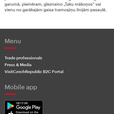
garumā, piemēram, gleznaino „Taku mākoņos“ vai
vienu no garākajām gaisa tramvajiņu līnijām pasaulē.
Menu
Trade professionals
Press & Media
VisitCzechRepublic B2C Portal
Mobile app