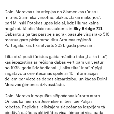
Dolni Moravas tilts stiepjas no Slamenkas tūristu
mītnes Slamnika virsotnē, blakus „Takai mākoņos“,
pāri Mlinski Potokas upes ielejai, līdz Hluma kalna
nogāzei. Tā oficiālais nosaukums ir:
Sky Bridge 721
.
Gabarītu ziņā tas pārspēja agrāk pasaulē visgarāko 516
metrus garo piekaramo tiltu Aroucas reģionā
Portugālē, kas tika atvērts 2021. gada pavasarī.
Tilta otrā pusē tūristus gaida mācību taka „Laika tilts“,
kas iepazīstina ar reģiona dabas vērtībām un vēsturi
no 1935. gada līdz šodienai. „Laika tilts“ ir arī rūpīgi
sagatavota orientēšanās spēle ar 10 informācijas
dēļiem par vietējas dabas aizsardzību, un kādas Dolni
Moravas ģimenes dzīvesstāstu.
Dolni Morava ir populārs slēpošanas kūrorts starp
Orlices kalniem un Jesenikiem, tieši pie Polijas
robežas. Papildus lieliskajām slēpošanas iespējām tā
piedāvā dažādas aktivitātes visai ģimenei visa gada