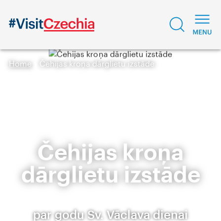
Home
Čehijas kroņa dārglietu izstāde
Čehijas kroņa
dārglietu izstāde
par godu Sv. Vāclava dienai