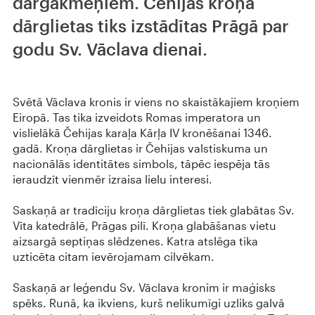
dārgakmeņiem. Čehijas kroņa
dārglietas tiks izstādītas Prāgā par
godu Sv. Vāclava dienai.
Svētā Vāclava kronis ir viens no skaistākajiem kroņiem
Eiropā. Tas tika izveidots Romas imperatora un
vislielākā Čehijas karaļa Kārļa IV kronēšanai 1346.
gadā. Kroņa dārglietas ir Čehijas valstiskuma un
nacionālās identitātes simbols, tāpēc iespēja tās
ieraudzīt vienmēr izraisa lielu interesi.
Saskaņā ar tradīciju kroņa dārglietas tiek glabātas Sv.
Vīta katedrālē, Prāgas pilī. Kroņa glabāšanas vietu
aizsargā septiņas slēdzenes. Katra atslēga tika
uzticēta citam ievērojamam cilvēkam.
Saskaņā ar leģendu Sv. Vāclava kronim ir maģisks
spēks. Runā, ka ikviens, kurš nelikumīgi uzliks galvā