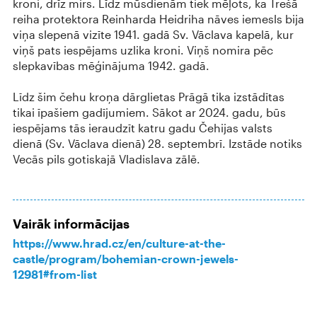
kroni, drīz mirs. Līdz mūsdienām tiek mēļots, ka Trešā
reiha protektora Reinharda Heidriha nāves iemesls bija
viņa slepenā vizīte 1941. gadā Sv. Vāclava kapelā, kur
viņš pats iespējams uzlika kroni. Viņš nomira pēc
slepkavības mēģinājuma 1942. gadā.
Līdz šim čehu kroņa dārglietas Prāgā tika izstādītas
tikai īpašiem gadījumiem. Sākot ar 2024. gadu, būs
iespējams tās ieraudzīt katru gadu Čehijas valsts
dienā (Sv. Vāclava dienā) 28. septembrī. Izstāde notiks
Vecās pils gotiskajā Vladislava zālē.
Vairāk informācijas
https://www.hrad.cz/en/culture-at-the-
castle/program/bohemian-crown-jewels-
12981#from-list