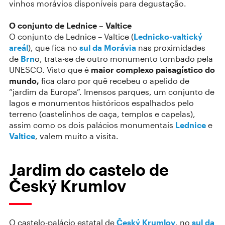
vinhos morávios disponíveis para degustação.
O conjunto de Lednice – Valtice
O conjunto de Lednice – Valtice (
Lednicko-valtický
areál
), que fica no
sul da Morávia
nas proximidades
de
Brn
o, trata-se de outro monumento tombado pela
UNESCO. Visto que é
maior complexo paisagístico
do
mundo,
fica claro por quê recebeu o apelido de
“jardim da Europa”. Imensos parques, um conjunto de
lagos e monumentos históricos espalhados pelo
terreno (castelinhos de caça, templos e capelas),
assim como os dois palácios monumentais
Lednice
e
Valtice
, valem muito a visita.
Jardim do castelo de
Český Krumlov
O castelo-palácio estatal de
Český Krumlov
, no
sul da