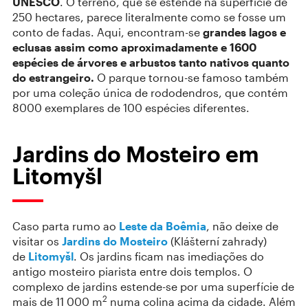
UNESCO
. O terreno, que se estende na superfície de
250 hectares, parece literalmente como se fosse um
conto de fadas. Aqui, encontram-se
grandes lagos
e
eclusas assim como aproximadamente e 1600
espécies de árvores e arbustos tanto nativos quanto
do estrangeiro.
O parque tornou-se famoso também
por uma coleção única de rododendros, que contém
8000 exemplares de 100 espécies diferentes.
Jardins do Mosteiro em
Litomyšl
Caso parta rumo ao
Leste da Boêmia
, não deixe de
visitar os
Jardins do Mosteiro
(Klášterní zahrady)
de
Litomyšl
. Os jardins ficam nas imediações do
antigo mosteiro piarista entre dois templos. O
complexo de jardins estende-se por uma superfície de
2
mais de 11 000 m
numa colina acima da cidade. Além