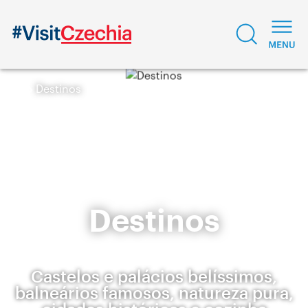
Destinos
Destinos
Castelos e palácios belíssimos,
balneários famosos, natureza pura,