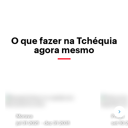
O que fazer na Tchéquia
agora mesmo
Morava
Praga
jul 31 2021
-
dez 31 2031
set 10 