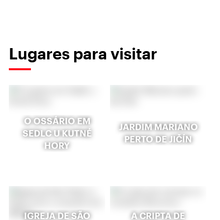
Lugares para visitar
O OSSÁRIO EM
JARDIM MARIANO
SEDLC U KUTNÉ
PERTO DE JIČÍN
HORY
IGREJA DE SÃO
A CRIPTA DE