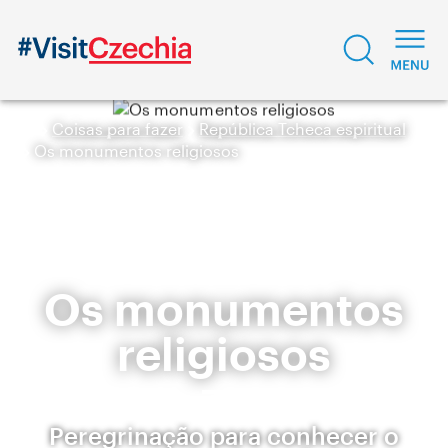
Coisas para fazer
República Tcheca espiritual
Os monumentos religiosos
Os monumentos
religiosos
Peregrinação para conhecer o