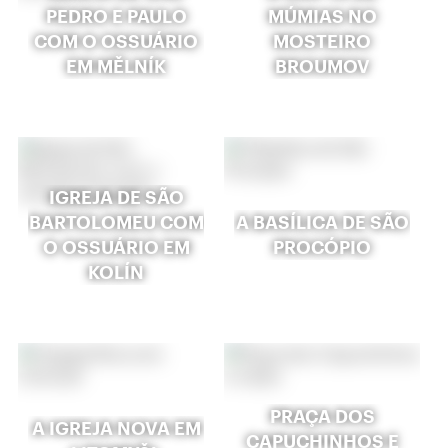
PEDRO E PAULO
MÚMIAS NO
COM O OSSUÁRIO
MOSTEIRO
EM MĚLNÍK
BROUMOV
IGREJA DE SÃO
BARTOLOMEU COM
A BASÍLICA DE SÃO
O OSSUÁRIO EM
PROCÓPIO
KOLÍN
PRAÇA DOS
A IGREJA NOVA EM
CAPUCHINHOS E