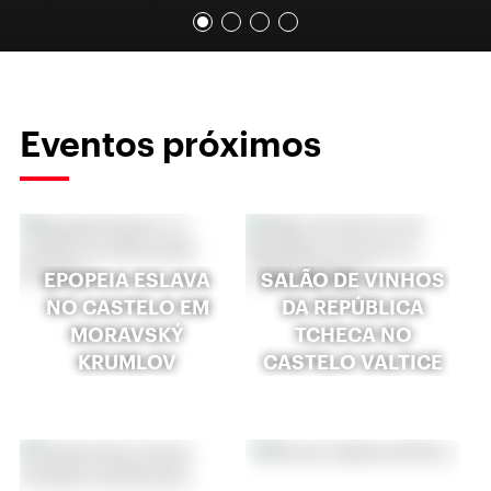
Eventos próximos
EPOPEIA ESLAVA
SALÃO DE VINHOS
NO CASTELO EM
DA REPÚBLICA
MORAVSKÝ
TCHECA NO
KRUMLOV
CASTELO VALTICE