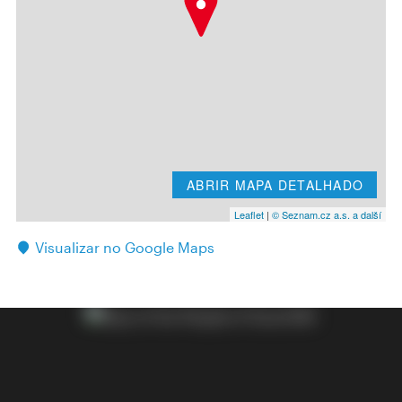
ABRIR MAPA DETALHADO
Leaflet
|
© Seznam.cz a.s. a další
Visualizar no Google Maps