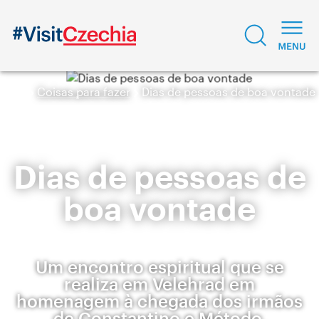
Coisas para fazer
Dias de pessoas de boa vontade
Dias de pessoas de
boa vontade
Um encontro espiritual que se
realiza em Velehrad em
homenagem à chegada dos irmãos
de Constantino e Método,