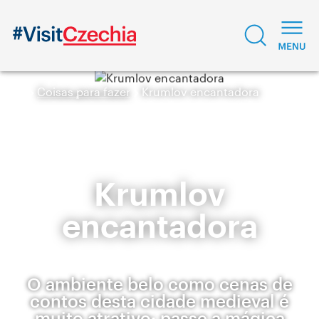
Coisas para fazer
Krumlov encantadora
Krumlov
encantadora
O ambiente belo como cenas de
contos desta cidade medieval é
muito atrativo: passe a mágica