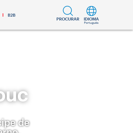
B2B
PROCURAR
IDIOMA
Português
ouc
cipe de
erno.