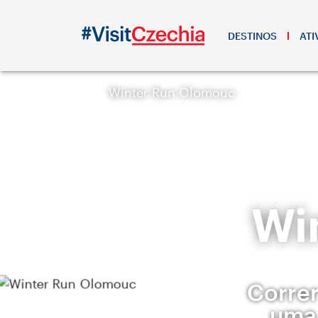
DESTINOS
ATI
Winter Run Olomouc
Wi
Correr
uma 