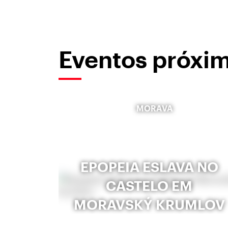
Eventos próxi
MORAVA
EPOPEIA ESLAVA NO
CASTELO EM
MORAVSKÝ KRUMLOV