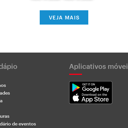
VEJA MAIS
dápio
Aplicativos móvei
nos
dades
ia
uras
dário de eventos