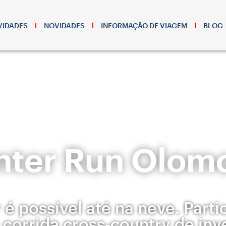
VIDADES
NOVIDADES
INFORMAÇÃO DE VIAGEM
BLOG
nter Run Olom
 é possível até na neve. Parti
corrida cross-country de inv