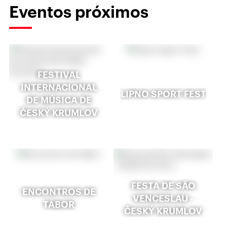
Eventos próximos
FESTIVAL
INTERNACIONAL
LIPNO SPORT FEST
DE MÚSICA DE
ČESKÝ KRUMLOV
FESTA DE SÃO
ENCONTROS DE
VENCESLAU -
TÁBOR
ČESKÝ KRUMLOV