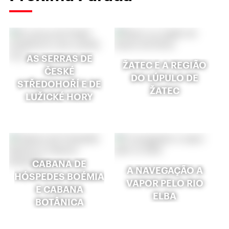
AS SERRAS DE
ŽATEC E A REGIÃO
ČESKÉ
DO LÚPULO DE
STŘEDOHOŘÍ E DE
ŽATEC
LUŽICKÉ HORY
CABANA DE
A NAVEGAÇÃO A
HÓSPEDES BOÉMIA
VAPOR PELO RIO
E CABANA
ELBA
BOTÂNICA