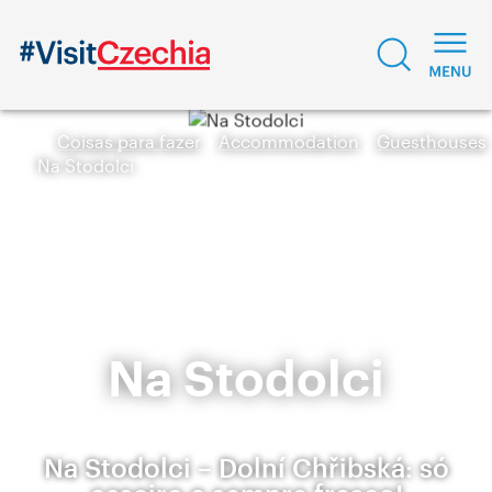
Coisas para fazer
Accommodation
Guesthouses
Na Stodolci
Na Stodolci
Na Stodolci – Dolní Chřibská: só