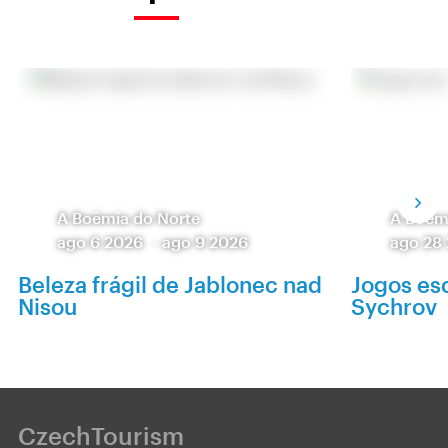
A Boêmia do Norte
A Boêm
ago 6 2026
-
ago 9 2026
ago 28
Beleza frágil de Jablonec nad
Jogos es
Nisou
Sychrov
CzechTourism