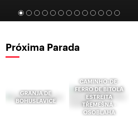
Próxima Parada
CAMINHO-DE-
FERRO DE BITOLA
GRANJA DE
ESTREITA
BOHUSLAVICE
TŘEMEŠNÁ -
OSOBLAHA