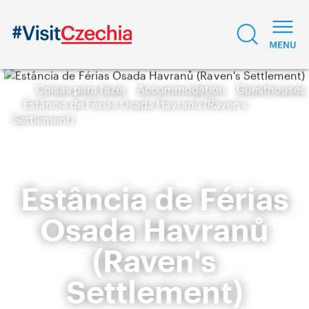
Coisas para fazer
Accommodation
Guesthouses
Estância de Férias Osada Havranů (Raven's
Settlement)
Estância de Férias
Osada Havranů
(Raven's
Settlement)